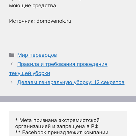
моющие средства.
Источник: domovenok.ru
Рубрики
Мир переводов
Правила и требования проведения
текущей уборки
Делаем генеральную уборку: 12 секретов
* Meta признана экстремистской 
организацией и запрещена в РФ
** Facebook принадлежит компании 