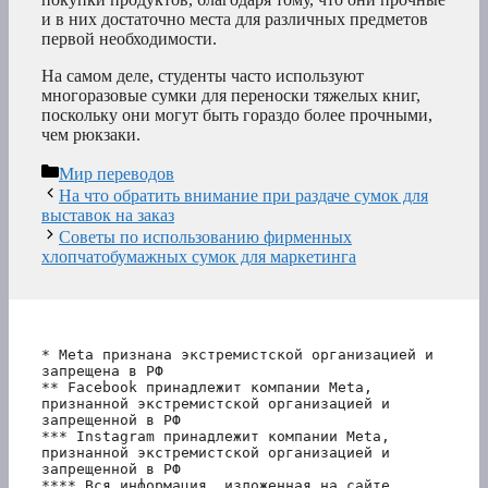
и в них достаточно места для различных предметов
первой необходимости.
На самом деле, студенты часто используют
многоразовые сумки для переноски тяжелых книг,
поскольку они могут быть гораздо более прочными,
чем рюкзаки.
Рубрики
Мир переводов
На что обратить внимание при раздаче сумок для
выставок на заказ
Советы по использованию фирменных
хлопчатобумажных сумок для маркетинга
* Meta признана экстремистской организацией и 
запрещена в РФ
** Facebook принадлежит компании Meta, 
признанной экстремистской организацией и 
запрещенной в РФ
*** Instagram принадлежит компании Meta, 
признанной экстремистской организацией и 
запрещенной в РФ 
**** Вся информация, изложенная на сайте, 