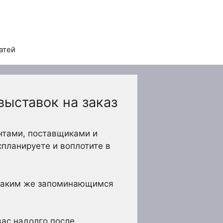
атей
выставок на заказ
нтами, поставщиками и
спланируете и воплотите в
 таким же запоминающимся
ас надолго после