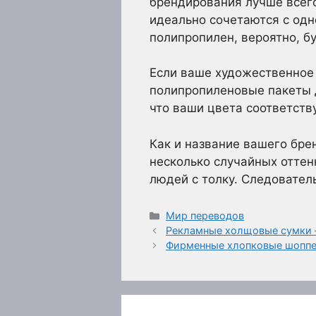
брендирования лучше всег
идеально сочетаются с од
полипропилен, вероятно, б
Если ваше художественное 
полипропиленовые пакеты д
что ваши цвета соответств
Как и название вашего бре
несколько случайных оттен
людей с толку. Следователь
Рубрики
Мир переводов
Рекламные холщовые сумки –
Фирменные хлопковые шоппер