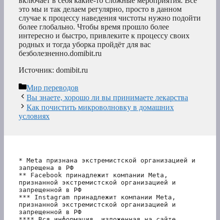
включает в себя какие-то сложные мероприятия. Всё
это мы и так делаем регулярно, просто в данном
случае к процессу наведения чистоты нужно подойти
более глобально. Чтобы время прошло более
интересно и быстро, привлеките к процессу своих
родных и тогда уборка пройдёт для вас
безболезненно.domibit.ru
Источник: domibit.ru
Рубрики
Мир переводов
Вы знаете, хорошо ли вы принимаете лекарства
Как почистить микроволновку в домашних
условиях
* Meta признана экстремистской организацией и 
запрещена в РФ
** Facebook принадлежит компании Meta, 
признанной экстремистской организацией и 
запрещенной в РФ
*** Instagram принадлежит компании Meta, 
признанной экстремистской организацией и 
запрещенной в РФ 
**** Вся информация, изложенная на сайте, 