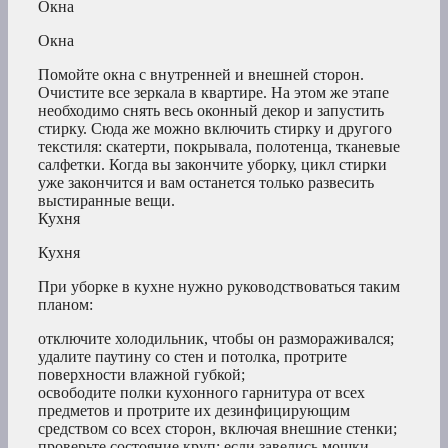
Окна
Окна
Помойте окна с внутренней и внешней сторон.
Очистите все зеркала в квартире. На этом же этапе
необходимо снять весь оконный декор и запустить
стирку. Сюда же можно включить стирку и другого
текстиля: скатерти, покрывала, полотенца, тканевые
салфетки. Когда вы закончите уборку, цикл стирки
уже закончится и вам останется только развесить
выстиранные вещи.
Кухня
Кухня
При уборке в кухне нужно руководствоваться таким
планом:
отключите холодильник, чтобы он размораживался;
удалите паутину со стен и потолка, протрите
поверхности влажной губкой;
освободите полки кухонного гарнитура от всех
предметов и протрите их дезинфицирующим
средством со всех сторон, включая внешние стенки;
проверьте состояние круп: если завелись мошки —