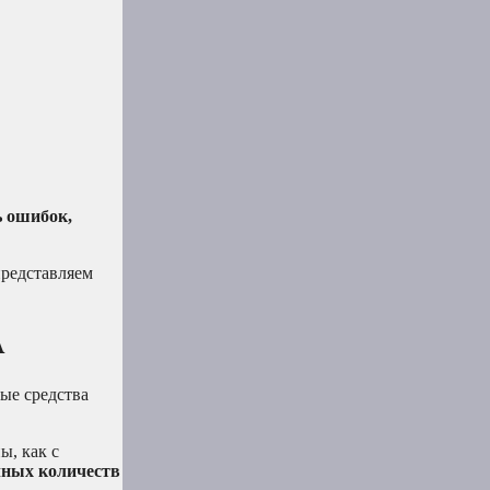
ь ошибок,
редставляем
А
ые средства
ы, как с
ных количеств