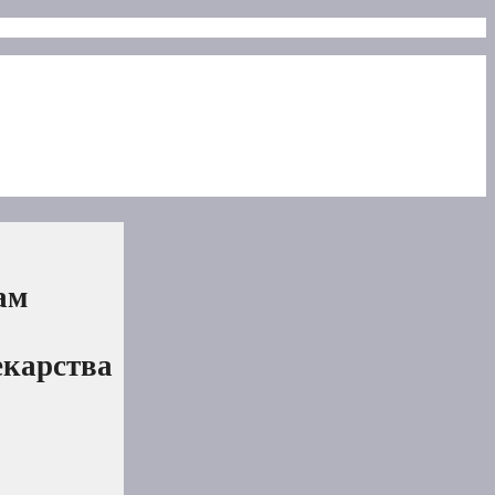
ам
екарства