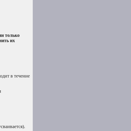
они только
нить их
одит в течение
и
сваивается).