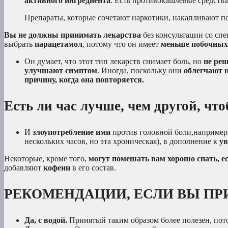
активного ингредиента
. Есть противокашлевые средств
Препараты, которые сочетают наркотики, накапливают п
Вы не должны принимать лекарства
без консультации со сп
выбрать
парацетамол
, потому что он имеет
меньше побочных
Он думает, что этот тип лекарств снимает боль, но
не ре
улучшают симптом
. Иногда, поскольку они
облегчают 
причину, когда она повторяется.
Есть ли час лучше, чем другой, чт
И
злоупотребление ими
против головной боли,например
нескольких часов, но эта хроническая), в дополнение к
ув
Некоторые, кроме того,
могут помешать вам хорошо спать
, 
добавляют
кофеин
в его состав.
РЕКОМЕНДАЦИИ, ЕСЛИ ВЫ П
Да, с водой.
Принятый таким образом более полезен, пото