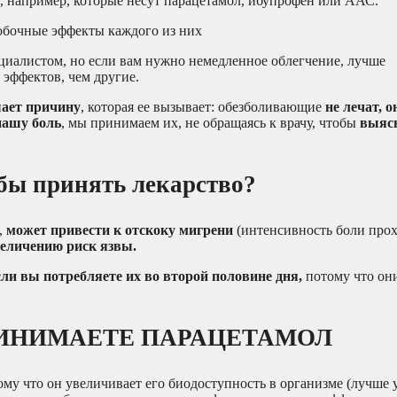
а, например, которые несут парацетамол, ибупрофен или ААС.
обочные эффекты каждого из них
ециалистом, но если вам нужно немедленное облегчение, лучше
эффектов, чем другие.
шает причину
, которая ее вызывает: обезболивающие
не лечат, 
нашу боль
, мы принимаем их, не обращаясь к врачу, чтобы
выяс
обы принять лекарство?
,
может привести к отскоку мигрени
(интенсивность боли прох
еличению риск язвы.
если вы потребляете их во второй половине дня,
потому что он
РИНИМАЕТЕ ПАРАЦЕТАМОЛ
му что он увеличивает его биодоступность в организме (лучше у