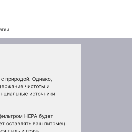
атей
с природой. Однако,
держание чистоты и
тенциальные источники
фильтром HEPA будет
т оставлять ваш питомец.
я пыль и грязь.