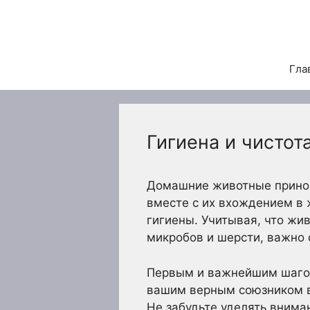
Перейти
к
содержимому
Гла
Гигиена и чистот
Домашние животные принося
вместе с их вхождением в
гигиены. Учитывая, что жив
микробов и шерсти, важно 
Первым и важнейшим шагом
вашим верным союзником в
Не забудьте уделять внима