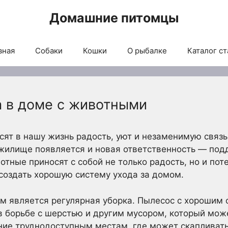
Домашние питомцы
вная
Собаки
Кошки
О рыбалке
Каталог ст
а в доме с животными
т в нашу жизнь радость, уют и незаменимую связь 
 жилище появляется и новая ответственность — под
отные приносят с собой не только радость, но и по
создать хорошую систему ухода за домом.
 является регулярная уборка. Пылесос с хорошим 
 борьбе с шерстью и другим мусором, который може
ние труднодоступным местам, где может скапливатьс