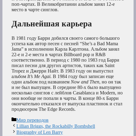
поп-чартах. В Великобритании альбом занял 12-е
место в чарте синглов.
Дальнейшая карьера
В 1981 году Барри добился своего самого большого
успеха как автор песен с песней “She’s a Bad Mama
Jama” в исполнении Карла Карлтона. Альбом занял
22-е и 2-е места в чартах Billboard pop и R&B
соответственно. В период с 1980 по 1983 год Барри
писал песни для других артистов, таких как Saint
Tropez и Джерри Найт. В 1983 году он выпустил
альбом
It’s Me Agai.
В 1984 году был записан еще
один альбом под названием
Now and Then
, но он так
и не был выпущен. В середине 80-х было выпущено
несколько синглов с лейблов Casablanca и Modern, но
они вообще не попали в чарты. В конце 80-х Барри
окончательно отказался от выпуска пластинок и стал
продюсером The Edge Records.
Рубрики
Мир переводов
Lillian Briggs, the Rockabilly Bombshell
Biography of Len Barry