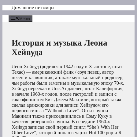
Перейти
Домашние питомцы
к
содержимому
Меню
История и музыка Леона
Хейвуда
Леон Хейвуд (родился в 1942 году в Хьюстоне, штат
Техас) — американский фанк / соул певец, автор
песен и клавишник, а также музыкальный продюсер,
чьи работы были заметны в музыкальную эпоху 70-х.
Хейвуд переехал в Лос-Анджелес, штат Калифорния,
в начале 1960-х годов, после гастролей и записи с
саксофонистом Биг Джеем Макнили, который также
сделал аранжировки для записи Хейвудом его
первого сингла “Without a Love”. Он и группа
Макнили также присоединились к Сэму Куку в
качестве резервной группы. В середине 1960-х
Хейвуд записал свой первый сингл “She’s With Her
Other Love”, который попал в чарты Hot 100 pop и R