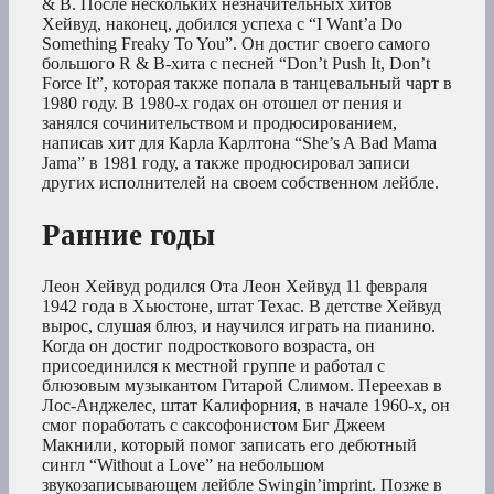
& B. После нескольких незначительных хитов
Хейвуд, наконец, добился успеха с “I Want’a Do
Something Freaky To You”. Он достиг своего самого
большого R & B-хита с песней “Don’t Push It, Don’t
Force It”, которая также попала в танцевальный чарт в
1980 году. В 1980-х годах он отошел от пения и
занялся сочинительством и продюсированием,
написав хит для Карла Карлтона “She’s A Bad Mama
Jama” в 1981 году, а также продюсировал записи
других исполнителей на своем собственном лейбле.
Ранние годы
Леон Хейвуд родился Ота Леон Хейвуд 11 февраля
1942 года в Хьюстоне, штат Техас. В детстве Хейвуд
вырос, слушая блюз, и научился играть на пианино.
Когда он достиг подросткового возраста, он
присоединился к местной группе и работал с
блюзовым музыкантом Гитарой Слимом. Переехав в
Лос-Анджелес, штат Калифорния, в начале 1960-х, он
смог поработать с саксофонистом Биг Джеем
Макнили, который помог записать его дебютный
сингл “Without a Love” на небольшом
звукозаписывающем лейбле Swingin’imprint. Позже в