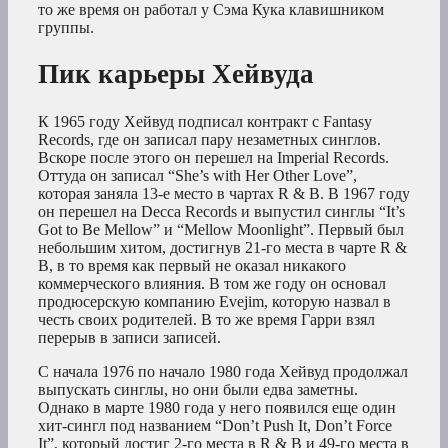
то же время он работал у Сэма Кука клавишником
группы.
Пик карьеры Хейвуда
К 1965 году Хейвуд подписал контракт с Fantasy
Records, где он записал пару незаметных синглов.
Вскоре после этого он перешел на Imperial Records.
Оттуда он записал “She’s with Her Other Love”,
которая заняла 13-е место в чартах R & B. В 1967 году
он перешел на Decca Records и выпустил синглы “It’s
Got to Be Mellow” и “Mellow Moonlight”. Первый был
небольшим хитом, достигнув 21-го места в чарте R &
B, в то время как первый не оказал никакого
коммерческого влияния. В том же году он основал
продюсерскую компанию Evejim, которую назвал в
честь своих родителей. В то же время Гарри взял
перерыв в записи записей.
С начала 1976 по начало 1980 года Хейвуд продолжал
выпускать синглы, но они были едва заметны.
Однако в марте 1980 года у него появился еще один
хит-сингл под названием “Don’t Push It, Don’t Force
It”, который достиг 2-го места в R & B и 49-го места в