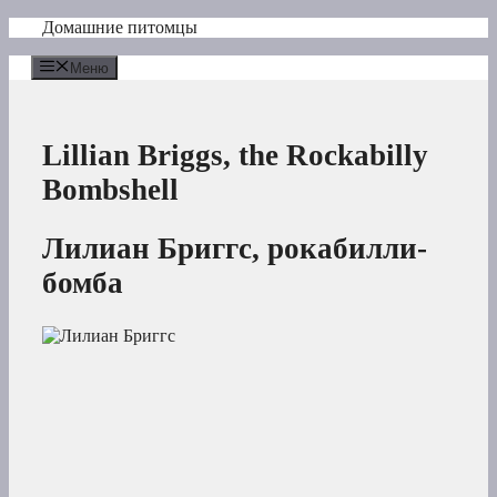
Перейти
Домашние питомцы
к
содержимому
Меню
Lillian Briggs, the Rockabilly
Bombshell
Лилиан Бриггс, рокабилли-
бомба