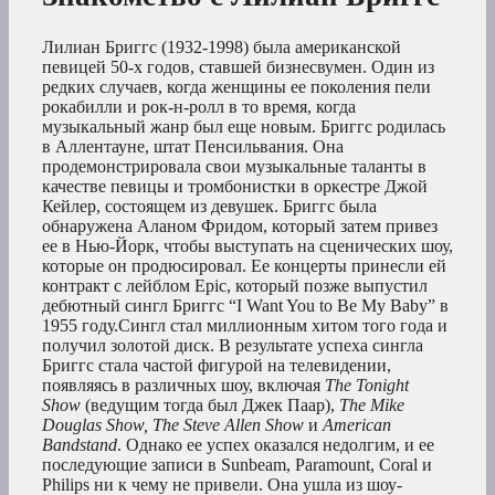
Лилиан Бриггс (1932-1998) была американской
певицей 50-х годов, ставшей бизнесвумен. Один из
редких случаев, когда женщины ее поколения пели
рокабилли и рок-н-ролл в то время, когда
музыкальный жанр был еще новым. Бриггс родилась
в Аллентауне, штат Пенсильвания. Она
продемонстрировала свои музыкальные таланты в
качестве певицы и тромбонистки в оркестре Джой
Кейлер, состоящем из девушек. Бриггс была
обнаружена Аланом Фридом, который затем привез
ее в Нью-Йорк, чтобы выступать на сценических шоу,
которые он продюсировал. Ее концерты принесли ей
контракт с лейблом Epic, который позже выпустил
дебютный сингл Бриггс “I Want You to Be My Baby” в
1955 году.Сингл стал миллионным хитом того года и
получил золотой диск. В результате успеха сингла
Бриггс стала частой фигурой на телевидении,
появляясь в различных шоу, включая
The Tonight
Show
(ведущим тогда был Джек Паар),
The Mike
Douglas Show, The Steve Allen Show
и
American
Bandstand
. Однако ее успех оказался недолгим, и ее
последующие записи в Sunbeam, Paramount, Coral и
Philips ни к чему не привели. Она ушла из шоу-