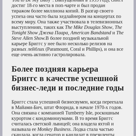
достиг 18-го места в поп-чарте и был продан
тиражом более миллиона копий. В разгар своего
успеха она часто была хедлайнером на концертах по
всему миру. Она также участвовала в телевизионных
выступлениях, таких как
The Mike Douglas Show
,
The
Tonight Show Джека Паара, American Bandstand
и
The
Steve Allen Show.
В более поздней музыкальной
карьере Бриггс у нее было несколько релизов на
разных лейблах (Paramount, Coral и Phillips), и она все
еще очень активно гастролировала.
Более поздняя карьера
Бриггс в качестве успешной
бизнес-леди и последние годы
Бриггс стала успешной бизнесвумен, когда переехала
в Майами-Бич, штат Флорида, в начале 1970-х годов.
Она связана с компанией Turnberry Isle, роскошным
курортом с кондоминиумами. В то время Бриггс
считалась светской львицей; она владела яхтой и
называла ее
Monkey Business
. Лодка стала частью
скандала, когда сенатор и кандидат в президенты