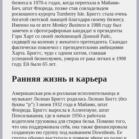
бизнеса в 1970-х годах, когда переехала в Майами-
Бич, штат Флорида, позже став совладельцем
роскошного курорта Turnberry Isle. Бриггс стала очень
богатой светской львицей благодаря своему бизнесу.
Именно на ее яхте
Monkey Business
в 1988 году был
замечен и сфотографирован кандидат в президенты
Гэри Харт со своей любовницей Донной Райс,
сидящей на коленях у женатого претендента. Скандал
фактически покончил с президентскими амбициями
Харта. Бриггс, чудо с одним хитом, ставшая
успешной бизнесвумен, умерла от рака легких в 1998
году. Ей было 65 лет.
Ранняя жизнь и карьера
Американская рок-н-ролльная исполнительница и
музыкант Лилиан Бриггс родилась Лилиан Биггс (без
буквы “р”) 3 июня 1932 года в Майами, штат
Флорида. Бриггс выросла в Аллентауне, штат
Пенсильвания, где в начале 1950-х работала
водителем грузовика для стирки белья. Помимо того,
что она поддерживала себя, она также финансировала
созданную ею группу под названием Downbeats. Ее
группа обычно выступала в прямом эфире на радио и