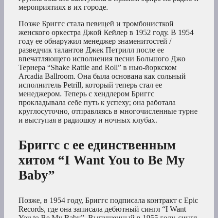
мероприятиях в их городе.
Позже Бриггс стала певицей и тромбонисткой
женского оркестра Джой Кейлер в 1952 году. В 1954
году ее обнаружил менеджер знаменитостей /
разведчик талантов Джек Петрилл после ее
впечатляющего исполнения песни Большого Джо
Тернера “Shake Rattle and Roll” в нью-йоркском
Arcadia Ballroom. Она была основана как сольный
исполнитель Petrill, который теперь стал ее
менеджером. Теперь с хендлером Бриггс
прокладывала себе путь к успеху; она работала
круглосуточно, отправляясь в многочисленные турне
и выступая в радиошоу и ночных клубах.
Бриггс с ее единственным
хитом “I Want You to Be My
Baby”
Позже, в 1954 году, Бриггс подписала контракт с Epic
Records, где она записала дебютный сингл “I Want
You to Be My Baby”. Выпущенный в 1955 году, сингл