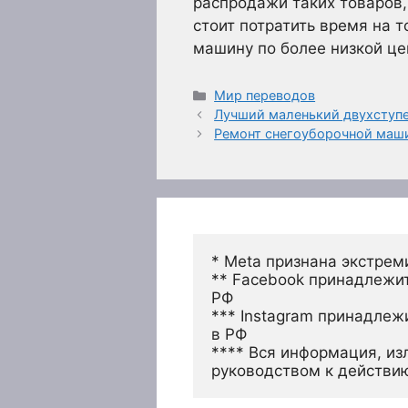
распродажи таких товаров,
стоит потратить время на 
машину по более низкой це
Рубрики
Мир переводов
Лучший маленький двухступ
Ремонт снегоуборочной маш
* Meta признана экстрем
** Facebook принадлежит
РФ
*** Instagram принадлеж
в РФ 
**** Вся информация, из
руководством к действи