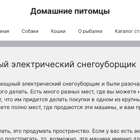
Домашние питомцы
вная
Собаки
Кошки
О рыбалке
Каталог ст
ый электрический снегоуборщик
 мощный электрический снегоуборщик и были разоча
ого делать. Есть много разных мест, где вы можете 
 что им придется делать покупки в одном из крупн
нете полно мест, где продаются эти машины, и вам п
ать, это продумать пространство. Если у вас есть 
о подстригать, то, возможно, эта машина именно для