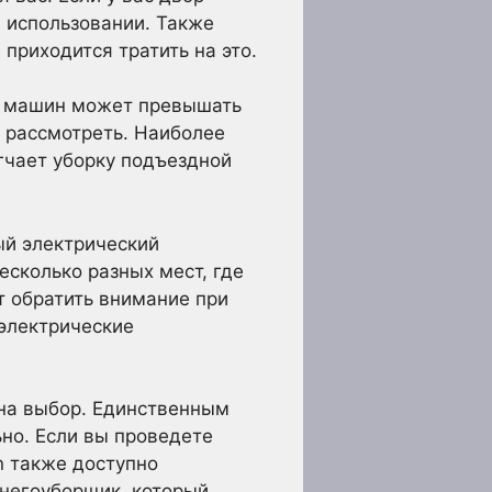
 использовании. Также
 приходится тратить на это.
их машин может превышать
е рассмотреть. Наиболее
гчает уборку подъездной
ый электрический
есколько разных мест, где
т обратить внимание при
электрические
 на выбор. Единственным
ьно. Если вы проведете
n также доступно
негоуборщик, который