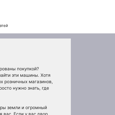
атей
рованы покупкой?
найти эти машины. Хотя
ых розничных магазинов,
росто нужно знать, где
акры земли и огромный
 вас. Если у вас двор