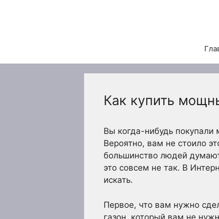
Перейти
к
содержимому
Гла
Как купить мощн
Вы когда-нибудь покупали
Вероятно, вам не стоило эт
большинство людей думают,
это совсем не так. В Интер
искать.
Первое, что вам нужно сдел
газон, который вам не нужн