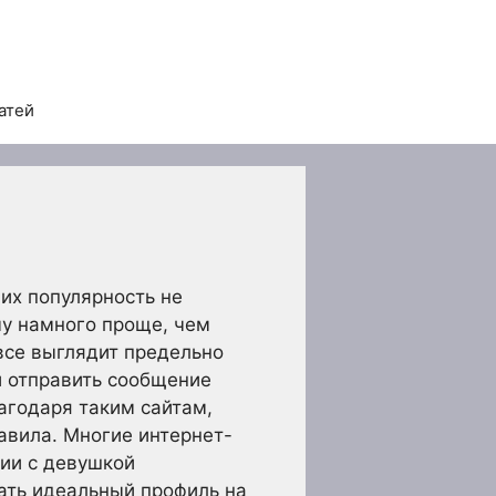
атей
 их популярность не
му намного проще, чем
все выглядит предельно
и отправить сообщение
агодаря таким сайтам,
авила. Многие интернет-
нии с девушкой
дать идеальный профиль на