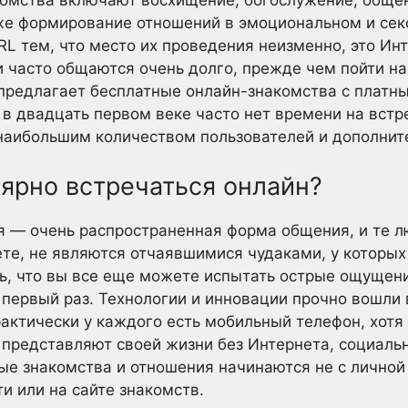
комства включают восхищение, богослужение, обще
же формирование отношений в эмоциональном и сек
RL тем, что место их проведения неизменно, это Инт
 и часто общаются очень долго, прежде чем пойти н
 предлагает бесплатные онлайн-знакомства с платн
й в двадцать первом веке часто нет времени на вст
 наибольшим количеством пользователей и дополни
ярно встречаться онлайн?
 — очень распространенная форма общения, и те л
те, не являются отчаявшимися чудаками, у которых
ь, что вы все еще можете испытать острые ощущен
 первый раз. Технологии и инновации прочно вошли
актически у каждого есть мобильный телефон, хотя 
представляют своей жизни без Интернета, социальн
ые знакомства и отношения начинаются не с личной 
и или на сайте знакомств.