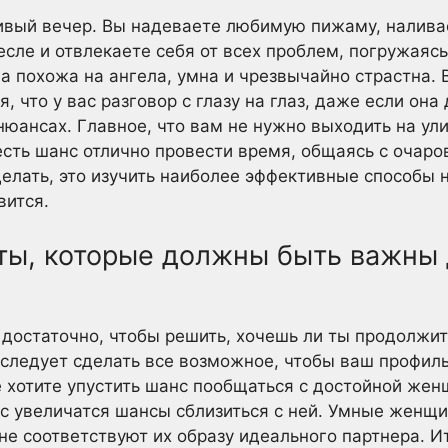
ивый вечер. Вы надеваете любимую пижаму, наливае
есле и отвлекаете себя от всех проблем, погружаясь
а похожа на ангела, умна и чрезвычайно страстна.
я, что у вас разговор с глазу на глаз, даже если она
 нюансах. Главное, что вам не нужно выходить на ул
о есть шанс отлично провести время, общаясь с очар
делать, это изучить наиболее эффективные способы н
вится.
ы, которые должны быть важны 
 достаточно, чтобы решить, хочешь ли ты продолжит
 следует сделать все возможное, чтобы ваш профил
е хотите упустить шанс пообщаться с достойной жен
ас увеличатся шансы сблизиться с ней. Умные женщи
е соответствуют их образу идеального партнера. Ит