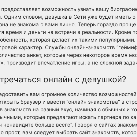
предоставляет возможность узнать вашу биографию
. Одним словом, девушка в Сети уже будет иметь о
она не знакома с вами лично. Теперь гораздо проще 
тя время и деньги на встречи в реальности. Кроме т
обенность, которая делает их такими популярными. 
гровой характер. Службы онлайн-знакомств “гейми
оличество анкет, которые через некоторое время мо
ет», производит впечатление игры, а не сложной зада
тречаться онлайн с девушкой?
едоставить вам огромное количество возможностей
ткрыть браузер и ввести “онлайн знакомства” в стр
в знакомств на разный вкус, начиная с обычных и х
ычными, которые предлагают искать партнера по к
ы ненавидите больше всего”. Говоря о сайтах знакомс
о прост, вам следует выбрать сайт знакомств, кото