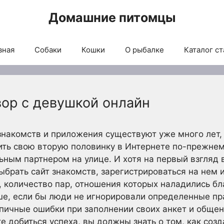
Домашние питомцы
вная
Собаки
Кошки
О рыбалке
Каталог ст
вор с девушкой онлайн
 знакомств и приложения существуют уже много лет,
ить свою вторую половинку в Интернете по-прежне
ьным партнером на улице. И хотя на первый взгляд 
выбрать сайт знакомств, зарегистрироваться на нем 
 количество пар, отношения которых наладились бл
е, если бы люди не игнорировали определенные пр
пичные ошибки при заполнении своих анкет и обще
те добиться успеха, вы должны знать о том, как соз