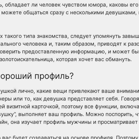
ь, обладает ли человек чувством юмора, каковы его
ы можете общаться сразу с несколькими девушками,
х такого типа знакомства, следует упомянуть завы
еального человека и, таким образом, приводят к ра
оверить предоставленную информацию, и может быт
золотоискательница, которая хочет вас обмануть.
хороший профиль?
вушкой лично, какие вещи привлекают ваше внимани
еры или то, как девушка представляет себя. Говоря
й визитной карточкой, поэтому все функции, включ
ушку”, выполняет ваш профиль. Можно поспорить, 
айн, она изучает профиль мужчины и просматривает
о вас будет создаваться на основе профиля. Поэтом