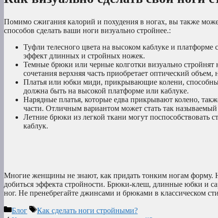
Помимо сжигания калорий и похудения в ногах, вы также може
способов сделать ваши ноги визуально стройнее.:
Туфли телесного цвета на высоком каблуке и платформе с
эффект длинных и стройных ножек.
Темные брюки или черные колготки визуально стройнят н
сочетания верхняя часть приобретает оптический объем, 
Платья или юбки миди, прикрывающие колени, способны з
должна быть на высокой платформе или каблуке.
Нарядные платья, которые едва прикрывают колено, также
части. Отличным вариантом может стать так называемый
Летние брюки из легкой ткани могут поспособствовать с
каблук.
Многие женщины не знают, как придать тонким ногам форму. 
добиться эффекта стройности. Брюки-клеш, длинные юбки и с
ног. Не пренебрегайте джинсами и брюками в классическом стил
Рубрики
Метки
Блог
Как сделать ноги стройными?