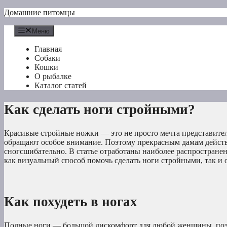
Перейти
Домашние питомцы
к
содержимому
Меню
Главная
Собаки
Кошки
О рыбалке
Каталог статей
Как сделать ноги стройными?
Красивые стройные ножки — это не просто мечта представите
обращают особое внимание. Поэтому прекрасным дамам действит
сногсшибательно. В статье отработаны наиболее распростране
как визуальный способ помочь сделать ноги стройными, так и
Как похудеть в ногах
Полные ноги — большой дискомфорт для любой женщины, поэто