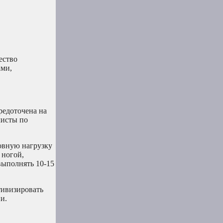
ество
ами,
редоточена на
листы по
новную нагрузку
 ногой,
выполнять 10-15
тивизировать
и.