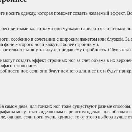
те носить одежду, которая поможет создать желаемый эффект. В
 бесцветными колготками или чулками сливаются с оттенком ног
оги, особенно в сочетании с широким жакетом или блузкой. За с
на фоне которого ноги кажутся более стройными.
рительно вытянуть силуэт, придав ему стройность. Обувь к та
 могут создать эффект стройных ног за счет объема в их верхне
 «фасон тюльпан».
тройности ног, если они будут немного длиннее их и будут прик
На самом деле, для тонких ног тоже существуют разные способы
арафаны могут стать идеальным вариантом одежды для обладате
е, однако, если ноги очень кривые, то от этого выбора лучше от