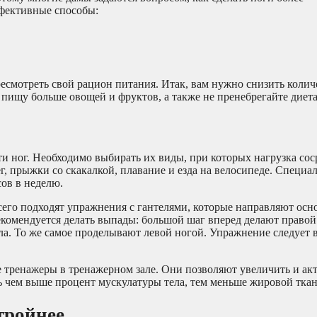
ффективные способы:
ресмотреть свой рацион питания. Итак, вам нужно снизить колич
в пищу больше овощей и фруктов, а также не пренебрегайте диет
 ног. Необходимо выбирать их виды, при которых нагрузка сос
ег, прыжки со скакалкой, плавание и езда на велосипеде. Специа
сов в неделю.
 всего подходят упражнения с гантелями, которые направляют ос
екомендуется делать выпады: большой шаг вперед делают правой
пола. То же самое проделывают левой ногой. Упражнение следует 
 тренажеры в тренажерном зале. Они позволяют увеличить и ак
ь чем выше процент мускулатуры тела, тем меньше жировой ткан
тройнее