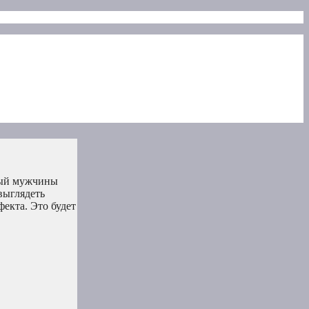
орый мужчины
выглядеть
екта. Это будет