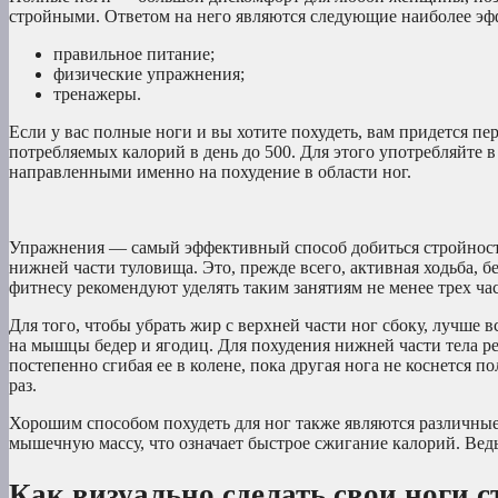
стройными. Ответом на него являются следующие наиболее э
правильное питание;
физические упражнения;
тренажеры.
Если у вас полные ноги и вы хотите похудеть, вам придется пе
потребляемых калорий в день до 500. Для этого употребляйте 
направленными именно на похудение в области ног.
Упражнения — самый эффективный способ добиться стройности
нижней части туловища. Это, прежде всего, активная ходьба, б
фитнесу рекомендуют уделять таким занятиям не менее трех ча
Для того, чтобы убрать жир с верхней части ног сбоку, лучше
на мышцы бедер и ягодиц. Для похудения нижней части тела р
постепенно сгибая ее в колене, пока другая нога не коснется 
раз.
Хорошим способом похудеть для ног также являются различные
мышечную массу, что означает быстрое сжигание калорий. Вед
Как визуально сделать свои ноги с