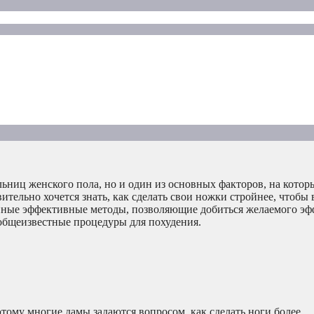
льниц женского пола, но и один из основных факторов, на кот
ельно хочется знать, как сделать свои ножки стройнее, чтобы 
нные эффективные методы, позволяющие добиться желаемого эфф
 общеизвестные процедуры для похудения.
му многие дамы задаются вопросом, как сделать ноги более