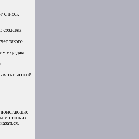
от список
, создавая
чет такого
ким нарядам
й
рывать высокий
, помогающие
льниц тонких
казаться.