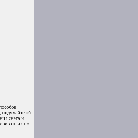
пособов
, подумайте об
ния снега и
ировать их по