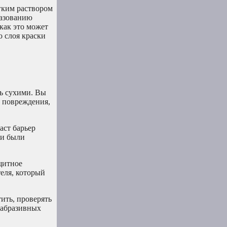
гким раствором
разованию
как это может
о слоя краски
сь сухими. Вы
о повреждения,
аст барьер
ри были
щитное
еля, который
ить, проверять
 абразивных