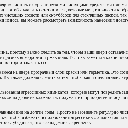
улярно чистить их органическими чистящими средствами или мя
рцы, чтобы удалить остатки мыла, которые могут привести к об
ых чистящих средств или скрубберов для стеклянных дверей, так 
ки износа, вы можете рассмотреть возможность нанесения новог
чина, поэтому важно следить за тем, чтобы ваши двери оставали
е признаков коррозии и ржавчины. Если вы заметили какие-либ
 повторно заклеить его.
неся на дверь прозрачный слой краски или герметика. Это созд
. Вы также должны следить за тем, чтобы ваши стеклянные две
ользования агрессивных химикатов, которые могут повредить за
с высоким уровнем влажности, подумайте о приобретении осушит
лянный вид на долгие годы. Просто не забывайте регулярно чист
тке, чтобы избежать использования агрессивных химикатов или
чтобы убедиться, что все надежно закреплено.