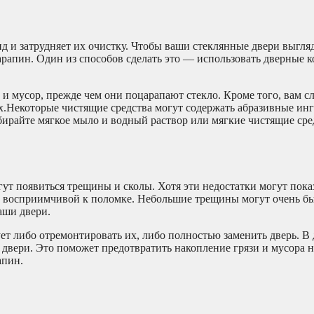
ид и затрудняет их очистку. Чтобы ваши стеклянные двери выгл
рапин. Один из способов сделать это — использовать дверные 
и мусор, прежде чем они поцарапают стекло. Кроме того, вам сл
х.Некоторые чистящие средства могут содержать абразивные ин
бирайте мягкое мыло и водный раствор или мягкие чистящие сре
гут появиться трещины и сколы. Хотя эти недостатки могут пока
ее восприимчивой к поломке. Небольшие трещины могут очень б
аши двери.
ет либо отремонтировать их, либо полностью заменить дверь. В
двери. Это поможет предотвратить накопление грязи и мусора 
апин.