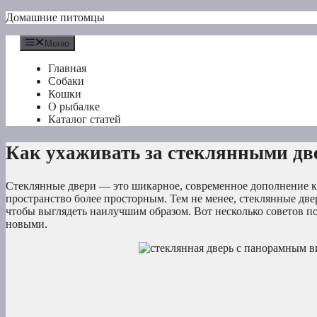
Перейти
Домашние питомцы
к
содержимому
Меню
Главная
Собаки
Кошки
О рыбалке
Каталог статей
Как ухаживать за стеклянными д
Стеклянные двери — это шикарное, современное дополнение к
пространство более просторным. Тем не менее, стеклянные две
чтобы выглядеть наилучшим образом. Вот несколько советов п
новыми.