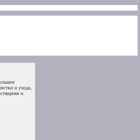
большое
истки и ухода,
лестящими и