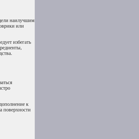
ядели наилучшим
коврики или
едует избегать
гредиенты,
дства.
заться
ыстро
 дополнение к
на поверхности