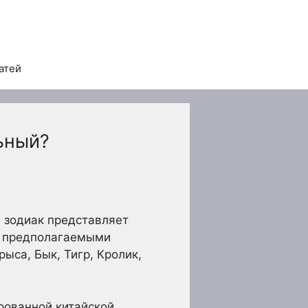
атей
ьный?
й зодиак представляет
о предполагаемыми
ыса, Бык, Тигр, Кролик,
рованной китайской