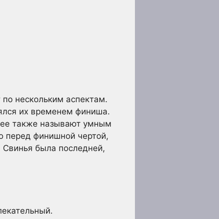
 по нескольким аспектам.
ялся их временем финиша.
у ее также называют умным
мо перед финишной чертой,
 Свинья была последней,
лекательный.