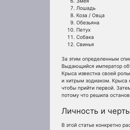
Змея
Лошадь
Коза / Овца
Обезьяна
Петух
Собака
Свинья
За этим определенным спис
Выдающийся император объ
Крыса известна своей роль
и хитрым зодиаком. Крыса 
чтобы прийти первой. Зате
потому что решила останов
Личность и черты
В этой статье конкретно р