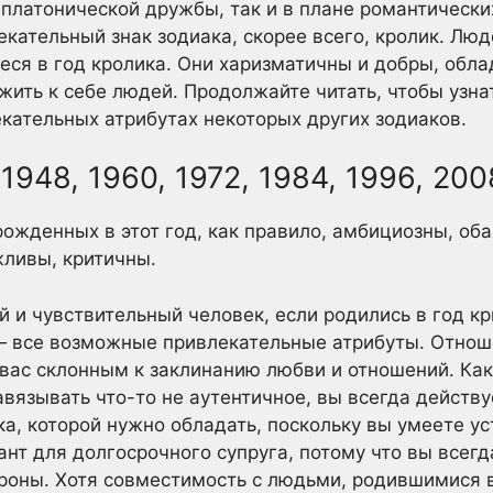
 платонической дружбы, так и в плане романтически
кательный знак зодиака, скорее всего, кролик. Люд
еся в год кролика. Они харизматичны и добры, обл
ить к себе людей. Продолжайте читать, чтобы узна
екательных атрибутах некоторых других зодиаков.
1948, 1960, 1972, 1984, 1996, 200
ожденных в этот год, как правило, амбициозны, оба
жливы, критичны.
й и чувствительный человек, если родились в год к
— все возможные привлекательные атрибуты. Отнош
т вас склонным к заклинанию любви и отношений. Как
авязывать что-то не аутентичное, вы всегда действуе
ка, которой нужно обладать, поскольку вы умеете у
нт для долгосрочного супруга, потому что вы всегд
ороны. Хотя совместимость с людьми, родившимися в