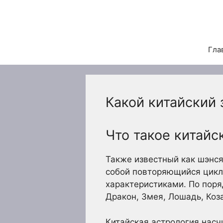
Перейти
к
содержимому
Гла
Какой китайский
Что такое китайс
Также известный как шэнсяо
собой повторяющийся цикл
характеристиками. По поря
Дракон, Змея, Лошадь, Коза
Китайская астрология насч