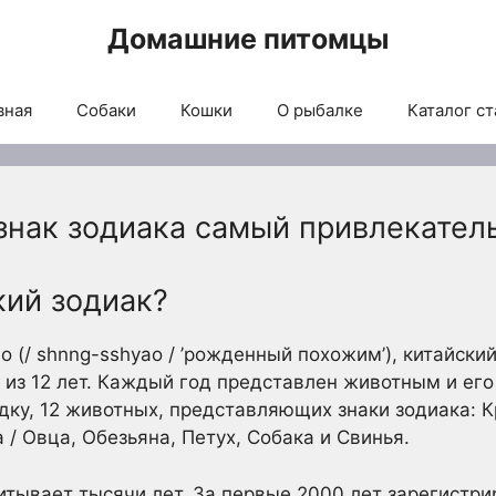
Домашние питомцы
вная
Собаки
Кошки
О рыбалке
Каталог ст
 знак зодиака самый привлекател
кий зодиак?
 (/ shnng-sshyao / ’рожденный похожим’), китайски
 из 12 лет. Каждый год представлен животным и ег
дку, 12 животных, представляющих знаки зодиака: Кр
 / Овца, Обезьяна, Петух, Собака и Свинья.
итывает тысячи лет. За первые 2000 лет зарегистри