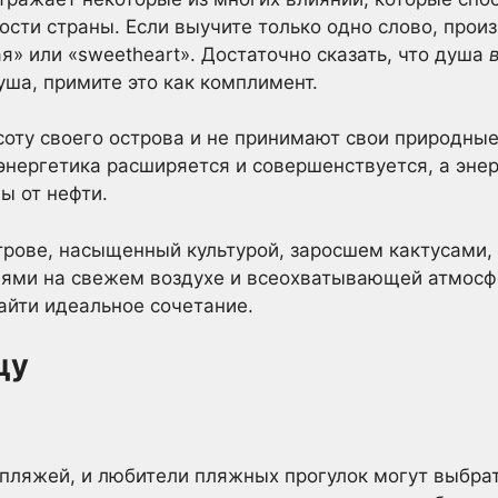
сти страны. Если выучите только одно слово, произн
я» или «sweetheart». Достаточно сказать, что душа
уша, примите это как комплимент.
оту своего острова и не принимают свои природные
нергетика расширяется и совершенствуется, а энер
ы от нефти.
строве, насыщенный культурой, заросшем кактусами
ми на свежем воздухе и всеохватывающей атмосф
айти идеальное сочетание.
цу
 пляжей, и любители пляжных прогулок могут выбра