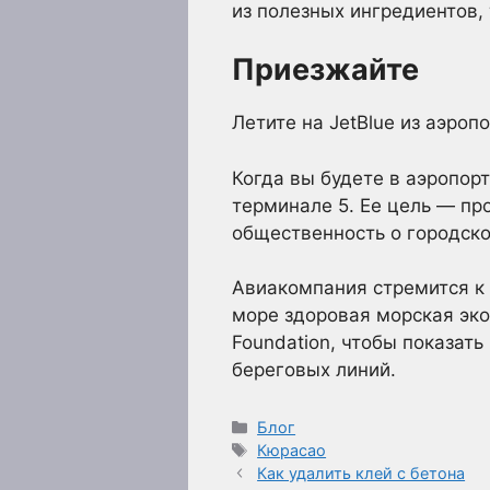
из полезных ингредиентов, 
Приезжайте
Летите на JetBlue из аэроп
Когда вы будете в аэропорт
терминале 5. Ее цель — пр
общественность о городск
Авиакомпания стремится к 
море здоровая морская эко
Foundation, чтобы показат
береговых линий.
Рубрики
Блог
Метки
Кюрасао
Как удалить клей с бетона