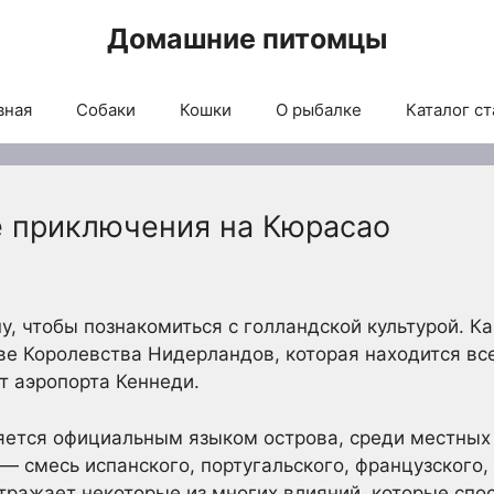
Домашние питомцы
вная
Собаки
Кошки
О рыбалке
Каталог ст
 приключения на Кюрасао
пу, чтобы познакомиться с голландской культурой. 
ве Королевства Нидерландов, которая находится все
т аэропорта Кеннеди.
ляется официальным языком острова, среди местных
— смесь испанского, португальского, французского,
отражает некоторые из многих влияний, которые спо