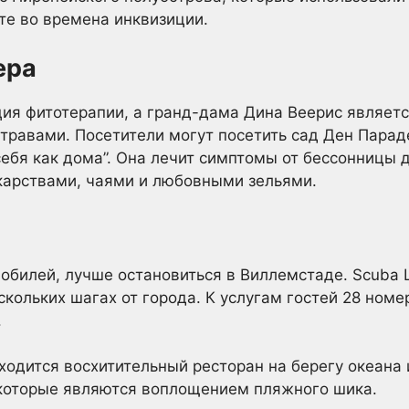
ите во времена инквизиции.
ера
ция фитотерапии, а гранд-дама Дина Веерис являе
 травами. Посетители могут посетить сад Ден Парад
 себя как дома”. Она лечит симптомы от бессонницы
арствами, чаями и любовными зельями.
билей, лучше остановиться в Виллемстаде. Scuba L
скольких шагах от города. К услугам гостей 28 номе
.
находится восхитительный ресторан на берегу океана
которые являются воплощением пляжного шика.