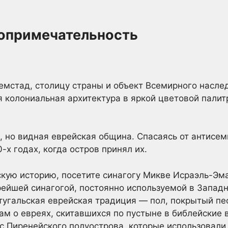
топримечательность
емстад, столицу страны и объект Всемирного насле
я колониальная архитектура в яркой цветовой пали
, но видная еврейская община. Спасаясь от антисем
-х годах, когда остров принял их.
кую историю, посетите синагогу Микве Исраэль-Эм
арейшей синагогой, постоянно используемой в Запад
угальская еврейская традиция — пол, покрытый пес
м о евреях, скитавшихся по пустыне в библейские в
с Пиренейского полуострова, которые использовали 