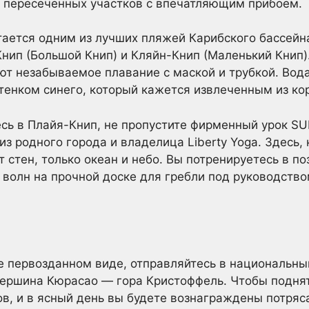
о пересеченных участков с впечатляющим прибоем.
ается одним из лучших пляжей Карибского бассейна
нип (Большой Книп) и Кляйн-Книп (Маленький Книп).
ют незабываемое плавание с маской и трубкой. Вод
тенком синего, который кажется извлеченным из кор
есь в Плайя-Книп, не пропустите фирменный урок SU
з родного города и владелица Liberty Yoga. Здесь, 
т стен, только океан и небо. Вы потренируетесь в п
 волн на прочной доске для гребли под руководств
е первозданном виде, отправляйтесь в национальны
вершина Кюрасао — гора Кристоффель. Чтобы поднят
ов, и в ясный день вы будете вознаграждены потр