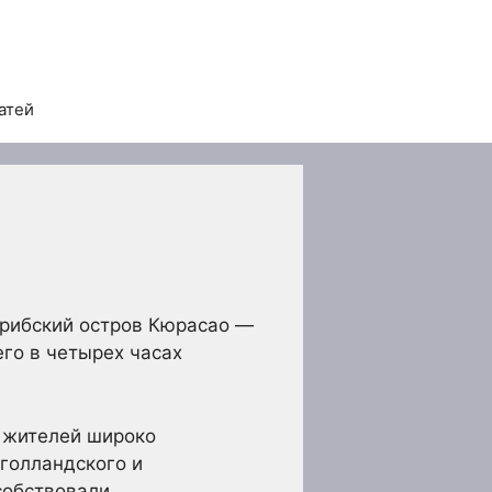
атей
Карибский остров Кюрасао —
го в четырех часах
 жителей широко
 голландского и
собствовали