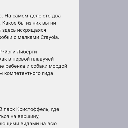
. На самом деле это два
 Какое бы из них вы ни
а здесь искрящаяся
обки с мелками Crayola.
P-йоги Либерти
как в первой плавучей
озе ребенка и собаки мордой
ом компетентного гида
й парк Кристоффель, где
ься на вершину,
ясающими видами на всю