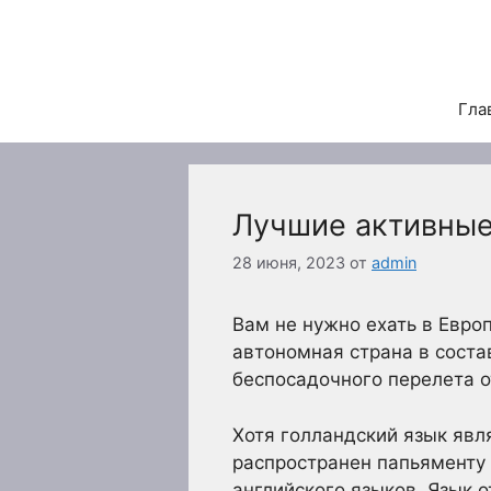
Перейти
к
содержимому
Гла
Лучшие активные
28 июня, 2023
от
admin
Вам не нужно ехать в Евро
автономная страна в соста
беспосадочного перелета о
Хотя голландский язык яв
распространен папьяменту 
английского языков. Язык 