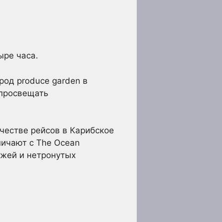
ыре часа.
ород produce garden в
 просвещать
честве рейсов в Карибское
ничают с The Ocean
яжей и нетронутых