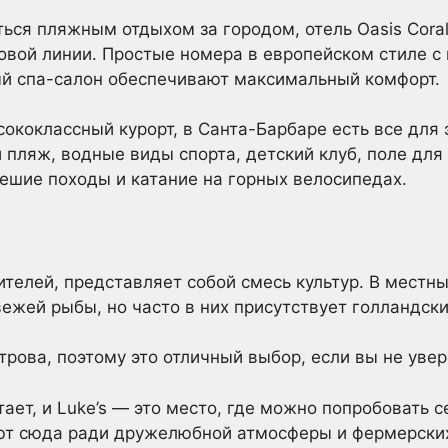
ться пляжным отдыхом за городом, отель Oasis Cora
овой линии. Простые номера в европейском стиле с
ый спа-салон обеспечивают максимальный комфорт.
ококлассный курорт, в Санта-Барбаре есть все для 
 пляж, водные виды спорта, детский клуб, поле для 
пешие походы и катание на горных велосипедах.
жителей, представляет собой смесь культур. В мест
вежей рыбы, но часто в них присутствует голландски
рова, поэтому это отличный выбор, если вы не увере
ает, и Luke’s — это место, где можно попробовать с
ют сюда ради дружелюбной атмосферы и фермерских