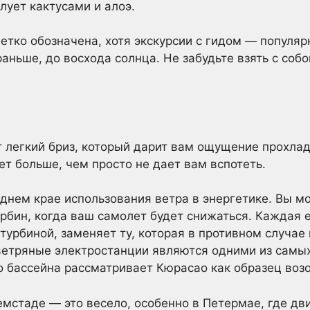
лует кактусами и алоэ.
етко обозначена, хотя экскурсии с гидом — популя
раньше, до восхода солнца. Не забудьте взять с соб
 легкий бриз, который дарит вам ощущение прохлад
ет больше, чем просто не дает вам вспотеть.
днем крае использования ветра в энергетике. Вы м
рбин, когда ваш самолет будет снижаться. Каждая 
урбиной, заменяет ту, которая в противном случае
ветряные электростанции являются одними из самых
о бассейна рассматривает Кюрасао как образец воз
емстаде — это весело, особенно в Петермае, где дв