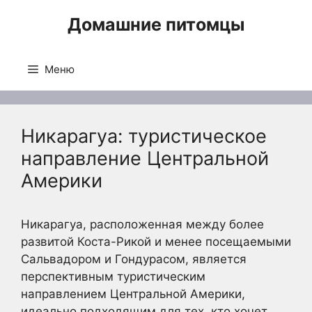
Перейти
Домашние питомцы
к
содержимому
Меню
Никарагуа: туристическое
направление Центральной
Америки
Никарагуа, расположенная между более
развитой Коста-Рикой и менее посещаемыми
Сальвадором и Гондурасом, является
перспективным туристическим
направлением Центральной Америки,
идеально подходящим для тех, кто хочет