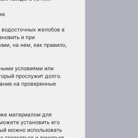
ма
я водосточных желобов в
ановить и при
ии, на нем, как правило,
дными условиями или
торый прослужит долго.
мание на проверенные
таже материалом для
 можете установить его
рый можно использовать
о трескаться и ломаться.