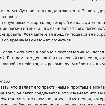
ство дома-Лучшие-типы-водостоков-для-Вашего-до
е желоба
 популярных материалов, который используется дл
ий легкий и тонкий, что означает, что его легко уст
тировать. Хотя материал вряд ли подвержен корроз
 и со временем он может согнуться.
, если вы живете в районе с экстремальными пого
й. В целом, это дешевый и надежный материал, ко
е желоба aluminuim, мы рекомендуем обратить вни
елоба
резать, что делает его практичным и простым в мон
 того, он легко соединяется, что означает, что вы
ебуется. Хотя это наименее дорогой материал, кото
ных желобов, он наименее долговечен и может легк