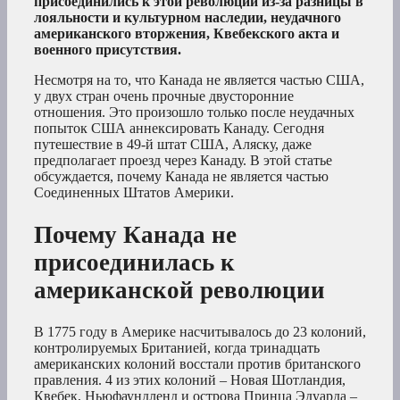
присоединились к этой революции из-за разницы в
лояльности и культурном наследии, неудачного
американского вторжения, Квебекского акта и
военного присутствия.
Несмотря на то, что Канада не является частью США,
у двух стран очень прочные двусторонние
отношения. Это произошло только после неудачных
попыток США аннексировать Канаду. Сегодня
путешествие в 49-й штат США, Аляску, даже
предполагает проезд через Канаду. В этой статье
обсуждается, почему Канада не является частью
Соединенных Штатов Америки.
Почему Канада не
присоединилась к
американской революции
В 1775 году в Америке насчитывалось до 23 колоний,
контролируемых Британией, когда тринадцать
американских колоний восстали против британского
правления. 4 из этих колоний – Новая Шотландия,
Квебек, Ньюфаундленд и острова Принца Эдуарда –