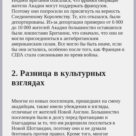
Индией Британия опасалась, что франкоговорящие
жители Акадии могут поддержать французов.
Поэтому они попросили их присягнуть на верность
Соединенному Королевству. Те, кто отказался, были
депортированы. Из-за депортации примерно от 6 000
до 10 000 жителей Акадии большинство оставшихся
были лоялистами Британии, что означало, что они не
могли присоединиться к антибританским
американским силам. Все могло бы быть иначе, если
бы они остались, особенно после того, как Франция и
США стали союзниками во время войны.
2. Разница в культурных
взглядах
Многие из новых поселенцев, пришедших на смену
акадийцам, также имели убеждения и взгляды,
отличные от жителей Новой Англии. Большинство
поселенцев были в долгу перед британцами и
благодарны за то, что им разрешили поселиться в
Новой Шотландии, поэтому они и не думали
бунтовать против правил. Кроме того, многие