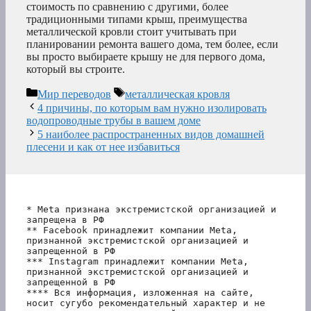
стоимость по сравнению с другими, более
традиционными типами крыш, преимущества
металлической кровли стоит учитывать при
планировании ремонта вашего дома, тем более, если
вы просто выбираете крышу не для первого дома,
который вы строите.
Рубрики
Метки
Мир переводов
металлическая кровля
4 причины, по которым вам нужно изолировать
водопроводные трубы в вашем доме
5 наиболее распространенных видов домашней
плесени и как от нее избавиться
* Meta признана экстремистской организацией и 
запрещена в РФ
** Facebook принадлежит компании Meta, 
признанной экстремистской организацией и 
запрещенной в РФ
*** Instagram принадлежит компании Meta, 
признанной экстремистской организацией и 
запрещенной в РФ 
**** Вся информация, изложенная на сайте, 
носит сугубо рекомендательный характер и не 