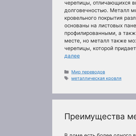
черепицы, отличающихся в
долговечностью. Металл мо
кровельного покрытия раз
основаны на листовых пане
профилированными, а такж
месте, но металл также мо
черепицы, которой придает
далее
Рубрики
Мир переводов
Метки
металлическая кровля
Преимущества ме
В доме есть более одного в