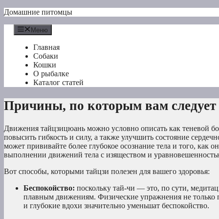
Перейти
Домашние питомцы
к
содержимому
Меню
Главная
Собаки
Кошки
О рыбалке
Каталог статей
Причины, по которым вам следует
Движения тайцзицюань можно условно описать как теневой бок
повысить гибкость и силу, а также улучшить состояние сердеч
может прививайте более глубокое осознание тела и того, как 
выполнении движений тела с изяществом и уравновешенностью,
Вот способы, которыми тайцзи полезен для вашего здоровья:
Беспокойство:
поскольку тай-чи — это, по сути, медита
плавным движениям. Физические упражнения не только 
и глубокие вдохи значительно уменьшат беспокойство.