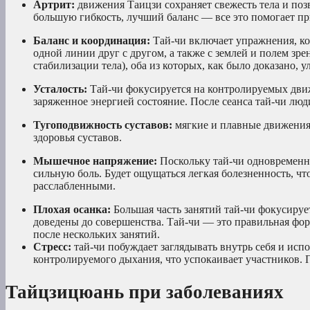
Артрит:
движения Тaицзи сохраняет свежесть тела и поз
большую гибкость, лучший баланс — все это помогает пр
Баланс и координация:
Тай-чи включает упражнения, к
одной линии друг с другом, а также с землей и полем зр
стабилизации тела), оба из которых, как было доказано,
Усталость:
Тай-чи фокусируется на контролируемых движ
заряженное энергией состояние. После сеанса тай-чи лю
Тугоподвижность суставов:
мягкие и плавные движения
здоровья суставов.
Мышечное напряжение:
Поскольку тай-чи одновременн
сильную боль. Будет ощущаться легкая болезненность, чт
расслабленными.
Плохая осанка:
Большая часть занятий тай-чи фокусиру
доведены до совершенства. Тай-чи — это правильная фор
после нескольких занятий.
Стресс:
тай-чи побуждает заглядывать внутрь себя и ис
контролируемого дыхания, что успокаивает участников. 
Тайцзицюань при заболеваниях