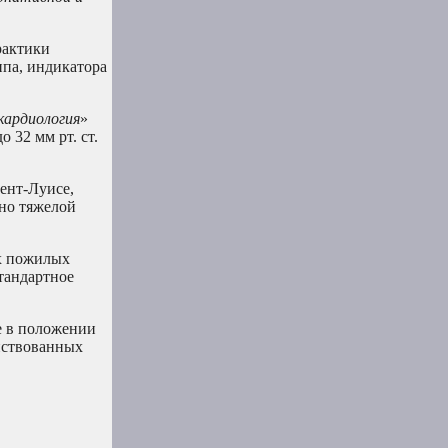
рактики
ипа, индикатора
кардиология
»
 32 мм рт. ст.
ент-Луисе,
нно тяжелой
ых пожилых
тандартное
е в положении
йствованных