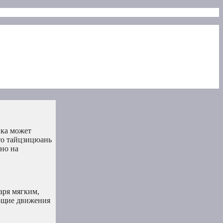
ика может
что тайцзицюань
но на
аря мягким,
ающие движения