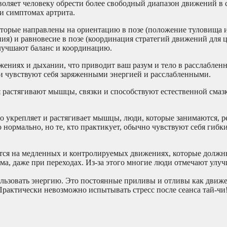
воляет человеку обрести более свободный диапазон движений в с
и симптомах артрита.
оторые направлены на ориентацию в позе (положение туловища 
ения) и равновесие в позе (координация стратегий движений для
 улучшают баланс и координацию.
ениях и дыхании, что приводит ваш разум и тело в расслабленн
ди чувствуют себя заряженными энергией и расслабленными.
 растягивают мышцы, связки и способствуют естественной смазк
о укрепляет и растягивает мышцы, люди, которые занимаются, р
о нормально, но те, кто практикует, обычно чувствуют себя гибк
ется на медленных и контролируемых движениях, которые должн
ма, даже при переходах. Из-за этого многие люди отмечают улу
пользовать энергию. Это постоянные приливы и отливы как движе
Практически невозможно испытывать стресс после сеанса тай-чи