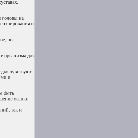
уставах,
и головы на
 центрирования и
ое, но
е организма для
едко чувствуют
ими и
ы быть
чшение осанки
ний, так и
!