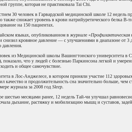
ой группе, которая не практиковала Tai Chi.
стием 30 человек в Гарвардской медицинской школе 12 недель п
о также снижает уровень в крови натрийуретического белка В-т
дование на 150 пациентах.
тайском языках, опубликованном в журнале «
Профилактическая 
и снизил кровяное давление — с улучшениями в диапазоне от 3 до
о давления.
еловек из Медицинской школы Вашингтонского университета в С
г.), показало, что у людей с болезнью Паркинсона легкой и умере
 ходить и общее самочувствие.
тета в Лос-Анджелесе, в котором приняли участие 112 здоров
л качество и продолжительность сна значительно больше, чем с
мере журнала за 2008 год
Sleep
.
ре шестью месяцами ранее, 12 недель Tай-чи улучшал равновеси
ючала дыхание, растяжку и мобилизацию мышц и суставов, заде