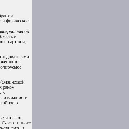
обрании
е и физическое
альтернативной
бкость и
ного артрита,
следователями
у женщин в
ролируемое
 (физической
х раком
у в
е возможности
 тайцзи в
значительно
и С-реактивного
рнативной и