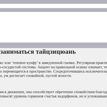
 заниматься тайцзицюань
с или ‘теневое кунфу’ в замедленной съемке. Регулярная практ
но-сосудистой системы. Акцент на правильной осанке означает, 
оно перемещается в пространстве. Сосредоточившись исключитель
 ум достигает спокойной, пустой ясности.
ция в движении, она способствует обретению спокойствия благод
повысят уровень гормонов счастья эндорфинов, но и успокаив