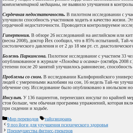
комплементарной медицины
, не выявило улучшения в контрольн
Сердечная недостаточность.
В пилотном исследовании с уча
улучшили способность участников ходить и качество жизни. Эт
сердечной недостаточности. Проводится контролируемое иссле
Гипертония.
В обзоре 26 исследований на английском или ки
(весна 2008), доктор Йех сообщил, что в 85% испытаний, Tай-ч
систолического давления и от 2 до 18 мм рт. ст. диастолическог
Болезнь Паркинсона.
Пилотное исследование с участием 33 ч
опубликованное в журнале «
Походка и осанка
» (октябрь 2008 
степени после 20 занятий улучшилось равновесие, способность
Проблемы со сном.
В исследовании Калифорнийского универси
людей с умеренными жалобами на сон, 16 недель Tай-чи улучши
обучение сну. Исследование было опубликовано в июльском но
Инсульт.
У 136 пациентов, перенесших инсульт по крайней ме
стоя больше, чем обычная программа упражнений, которая вкл
при сидении и ходьбе.
Рубрики
Метки
Мир переводов
тайцзицюань
9 поз йоги для улучшения психического здоровья
Преимущества фитнес-трекеров