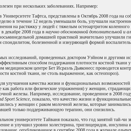
олезен при нескольких заболеваниях. Например:
в Университете Тафтса, представлены в Октябрь 2008 года на с
еделю в течение 12 недель уменьшали боль, улучшали настроени
нения на растяжку у людей с тяжелым остеоартритом коленного
в декабре 2008 года в
научно обоснованной дополнительной и 
 восьминедельной домашней практикой значительно улучшили ги
м спондилитом, болезненной и изнуряющей формой воспалитель
мых исследований, проведенных доктором Уэйном и другими ис
и эффективным способом поддержания плотности костной ткани 
ом медицинском центре Бет Исраэль Дьяконесс проводится конт
сти костной ткани, не столь выраженное, как остеопороз).
для улучшения качества жизни и функциональных возможностей
е как работа или физические упражнения) у женщин, страдающи
чной железы. Например, исследование, проведенное в 2008 год
nd Sport Science
, показало, что качество жизни и функциональны
шились у женщин с раком молочной железы, которые занимались
учавшей только поддерживающую терапию, они снизились.
льном университете Тайваня показало, что год занятий тай-чи 
ение и улучшил уровни холестерина, триглицеридов, инсулина 
едование, опубликованное в сентябре 2008 года в журнале
альте