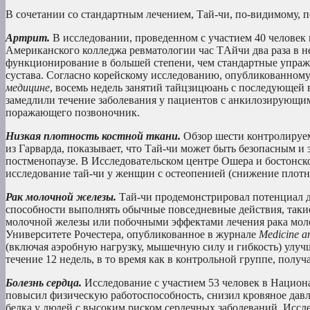
В сочетании со стандартным лечением, Tай-чи, по-видимому, п
Артрит.
В исследовании, проведенном с участием 40 человек 
Американского колледжа ревматологии час TАйчи два раза в н
функционирование в большей степени, чем стандартные упраж
сустава. Согласно корейскому исследованию, опубликованному 
медицине
, восемь недель занятий тайцзицюань с последующей
замедлили течение заболевания у пациентов с анкилозирующи
поражающего позвоночник.
Низкая плотность костной ткани.
Обзор шести контролируе
из Гарварда, показывает, что Tай-чи может быть безопасным 
постменопаузе. В Исследовательском центре Ошера и бостонск
исследование тай-чи у женщин с остеопенией (снижение плотно
Рак молочной железы.
Тай-чи продемонстрировал потенциал 
способности выполнять обычные повседневные действия, таки
молочной железы или побочными эффектами лечения рака моло
Университете Рочестера, опубликованное в журнале
Medicine a
(включая аэробную нагрузку, мышечную силу и гибкость) улуч
течение 12 недель, в то время как в контрольной группе, пол
Болезнь сердца.
Исследование с участием 53 человек в Национа
повысил физическую работоспособность, снизил кровяное давл
белка у людей с высоким риском сердечных заболеваний. Иссл