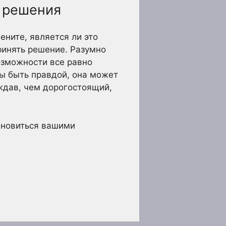
о решения
ните, является ли это
ринять решение. Разумно
озможности все равно
бы быть правдой, она может
ождав, чем дорогостоящий,
тановиться вашими