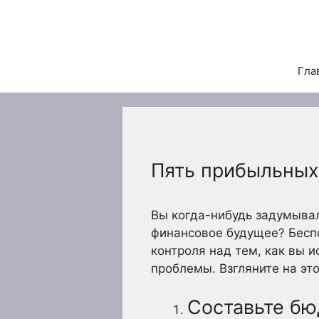
Перейти
к
содержимому
Гла
Пять прибыльных
Вы когда-нибудь задумывал
финансовое будущее? Беспо
контроля над тем, как вы 
проблемы. Взгляните на эт
Составьте бю