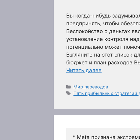
Вы когда-нибудь задумыва
предпринять, чтобы обезоп
Беспокойство о деньгах яв
установление контроля над 
потенциально может помоч
Взгляните на этот список д
бюджет и план расходов Вы
Читать далее
Рубрики
Мир переводов
Метки
Пять прибыльных стратегий 
* Meta признана экстрем