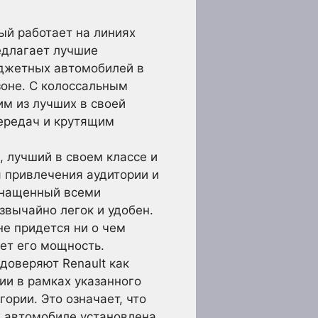
ый работает на линиях
едлагает лучшие
юджетных автомобилей в
зоне. С колоссальным
им из лучших в своей
передач и крутящим
, лучший в своем классе и
я привлечения аудитории и
оснащенный всеми
звычайно легок и удобен.
не придется ни о чем
ает его мощность.
 доверяют Renault как
ии в рамках указанного
ории. Это означает, что
в автомобиле установлена