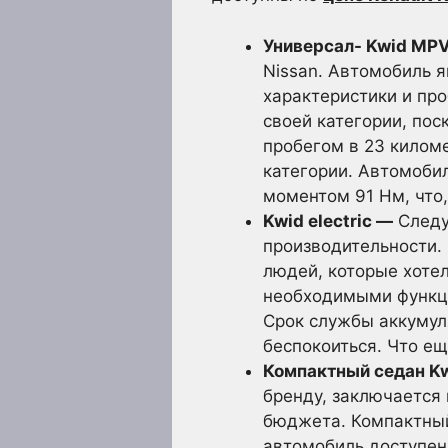
Универсал-
Kwid MP
Nissan. Автомобиль 
характеристики и пр
своей категории, пос
пробегом в 23 киломе
категории. Автомоби
моментом 91 Нм, что,
Kwid electric —
Следу
производительности. 
людей, которые хоте
необходимыми функци
Срок службы аккумуля
беспокоиться. Что ещ
Компактный седан K
бренду, заключается 
бюджета. Компактный 
автомобиль доступен