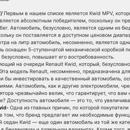
V/
Первым в нашем списке является Kwid MPV, котор
является абсолютным победителем, поскольку он пр
обег. Автомобиль, безусловно, является одним из б
кольку он поставляется в доступном ценовом диапа
тра на литр автомобиль, несомненно, является одн
ль оснащен 5-ступенчатой механической коробкой 
 безусловно, повышает его востребованность.
ющий на очереди Renault Kwid, который, безусловно
Эта модель Renault, несомненно, предназначена дл
ли бы инвестировать в качественный автомобиль, 
ями. Автомобиль, как и другие электромобили, чре
тора чрезвычайно велик, что гарантирует, что вам 
е? Доступность автомобиля — это то, что увеличив
wid-
Одна из главных причин, по которой покупатели
в том, что бренд предлагает им необходимые функц
седан Kwid — еще один автомобиль из той же катег
 в бензиновом и дизельном вариантах. Кроме того, 