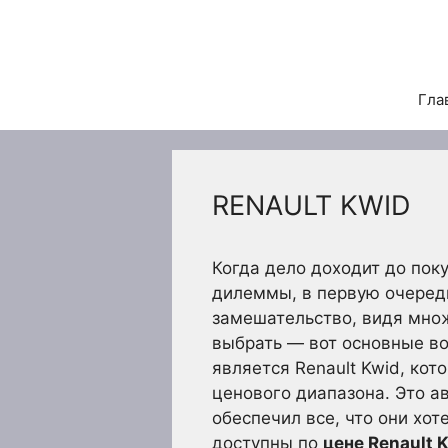
Перейти
к
содержимому
Гла
RENAULT KWID
Когда дело доходит до пок
дилеммы, в первую очередь
замешательство, видя множ
выбрать — вот основные во
является Renault Kwid, кот
ценового диапазона. Это а
обеспечил все, что они хо
доступны по
цене Renault 