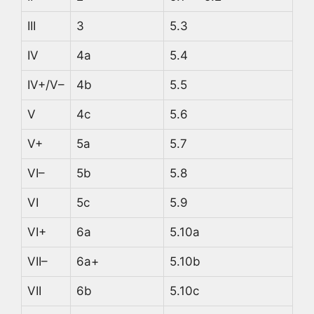
III
3
5.3
IV
4а
5.4
IV+/V–
4b
5.5
V
4с
5.6
V+
5a
5.7
VI–
5b
5.8
VI
5c
5.9
VI+
6a
5.10a
VII–
6a+
5.10b
VII
6b
5.10c