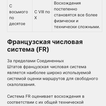
Восхождения
С
постепенно
восьмого
С VIII по
становятся все более
по
X
физически и
десятое
технически сложными.
Французская числовая
система (FR)
За пределами Соединенных
Штатов французская числовая система
является наиболее широко используемой
системой оценки маршрутов для свободного
скалолазания.
Система FR оценивает восхождения в
соответствии с их общей технической