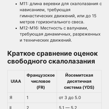
M11: длина веревки для скалолазания с
нависанием, требующая
гимнастических движений, или до 15
метров горизонтального свеса.
M12-M16: Местность с валунами,
требующая динамичных, разреженных
и технических движений.
Краткое сравнение оценок
свободного скалолазания
Французское
Йосемитская
UIAA
числовое
десятичная
(FR)
система (YDS)
Я
1
от 3 до 5.0
II
2
5.1 — 5.2