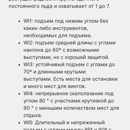
постоянного льда и охватывает от 1 до 7.
WI1: подъем под низким углом без
каких-либо инструментов,
необходимых для подъема.
WI2: подъем средней длины с углами
наклона до 60º с возможными
выступами, но с хорошей защитой.
WI3: устойчивый подъем с углами до
70º и длинными крутыми
выступами. Есть места для остановки
и много мест для винтов.
WI4: непрерывное скалолазание под
углом 80 ° с участками крутизной до
90 ° с меньшим количеством мест для
отдыха.
WI5: Длительный и напряженный
подъем с углами между 85º и 90º с