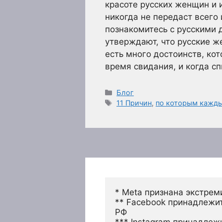
красоте русских женщин и 
никогда не передаст всего 
познакомитесь с русскими
утверждают, что русские ж
есть много достоинств, ко
время свидания, и когда с
Рубрики
Блог
Метки
11 Причин
,
по которым кажды
* Meta признана экстрем
** Facebook принадлежит
РФ