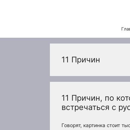
Перейти
к
содержимому
Гла
11 Причин
11 Причин, по к
встречаться с ру
Говорят, картинка стоит ты