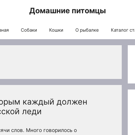
Домашние питомцы
вная
Собаки
Кошки
О рыбалке
Каталог ст
оторым каждый должен
сской леди
сячи слов. Много говорилось о