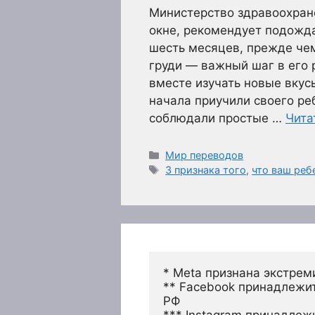
Министерство здравоохран
окне, рекомендует подожда
шесть месяцев, прежде чем
груди — важный шаг в его 
вместе изучать новые вкус
начала приучили своего ре
соблюдали простые …
Чита
Рубрики
Мир переводов
Метки
3 признака того
,
что ваш реб
* Meta признана экстрем
** Facebook принадлежит
РФ