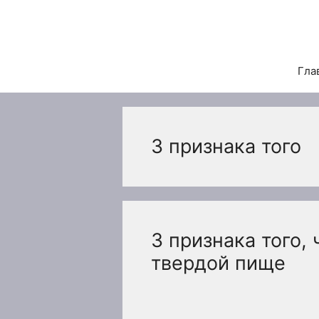
Перейти
к
содержимому
Гла
3 признака того
3 признака того, 
твердой пище