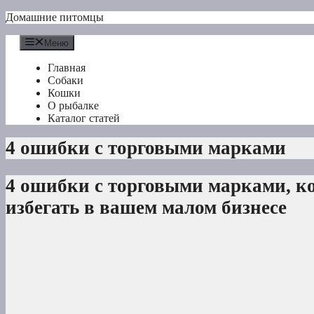
Перейти
Домашние питомцы
к
содержимому
Меню
Главная
Собаки
Кошки
О рыбалке
Каталог статей
4 ошибки с торговыми марками
4 ошибки с торговыми марками, к
избегать в вашем малом бизнесе