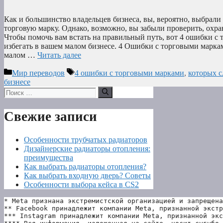
Как и большинство владельцев бизнеса, вы, вероятно, выбрал
торговую марку. Однако, возможно, вы забыли проверить, охра
Чтобы помочь вам встать на правильный путь, вот 4 ошибки с
избегать в вашем малом бизнесе. 4 Ошибки с торговыми маркам
малом …
Читать далее
Рубрики
Метки
Мир переводов
4 ошибки с торговыми марками
,
которых с
бизнесе
Поиск:
Свежие записи
Особенности трубчатых радиаторов
Дизайнерские радиаторы отопления:
преимущества
Как выбрать радиаторы отопления?
Как выбрать входную дверь? Советы
Особенности выбора кейса в CS2
* Meta признана экстремистской организацией и запрещена
** Facebook принадлежит компании Meta, признанной экстр
*** Instagram принадлежит компании Meta, признанной экс