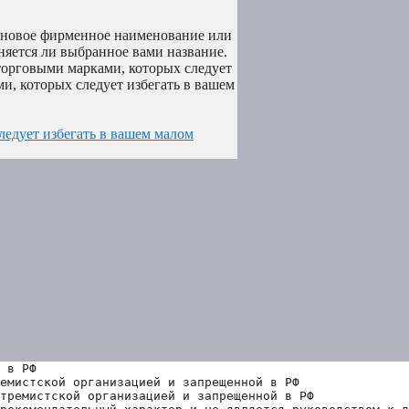
и новое фирменное наименование или
няется ли выбранное вами название.
 торговыми марками, которых следует
и, которых следует избегать в вашем
ледует избегать в вашем малом
 в РФ
емистской организацией и запрещенной в РФ
тремистской организацией и запрещенной в РФ 