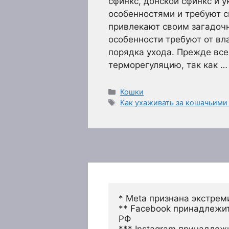
сфинкс, донской сфинкс и 
особенностями и требуют с
привлекают своим загадоч
особенности требуют от в
порядка ухода. Прежде все
терморегуляцию, так как 
Рубрики
Кошки
Метки
Как ухаживать за кошачьим
* Meta признана экстрем
** Facebook принадлежит
РФ