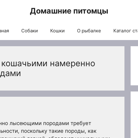
Домашние питомцы
вная
Собаки
Кошки
О рыбалке
Каталог ст
а кошачьими намеренно
одами
енно лысеющими породами требует
ьности, поскольку такие породы, как