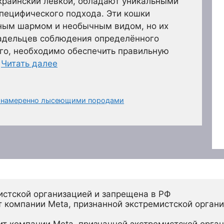
украинский левкой, обладают уникальными
пецифического подхода. Эти кошки
ным шармом и необычным видом, но их
ладельцев соблюдения определённого
го, необходимо обеспечить правильную
…
Читать далее
и намеренно лысеющими породами
истской организацией и запрещена в РФ
 компании Meta, признанной экстремистской органи