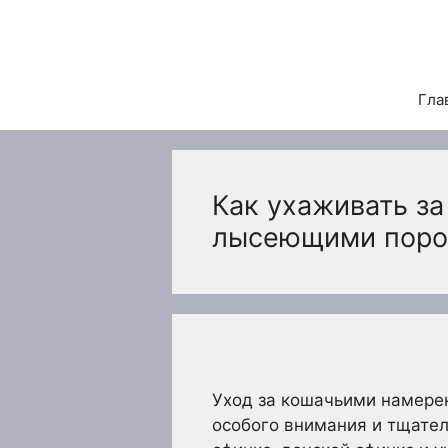
Перейти
к
содержимому
Гла
Как ухаживать з
лысеющими пор
Уход за кошачьими намер
особого внимания и тщател