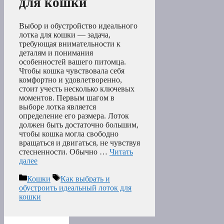
для кошки
Выбор и обустройство идеального
лотка для кошки — задача,
требующая внимательности к
деталям и понимания
особенностей вашего питомца.
Чтобы кошка чувствовала себя
комфортно и удовлетворенно,
стоит учесть несколько ключевых
моментов. Первым шагом в
выборе лотка является
определение его размера. Лоток
должен быть достаточно большим,
чтобы кошка могла свободно
вращаться и двигаться, не чувствуя
стесненности. Обычно …
Читать
далее
Рубрики
Метки
Кошки
Как выбрать и
обустроить идеальный лоток для
кошки