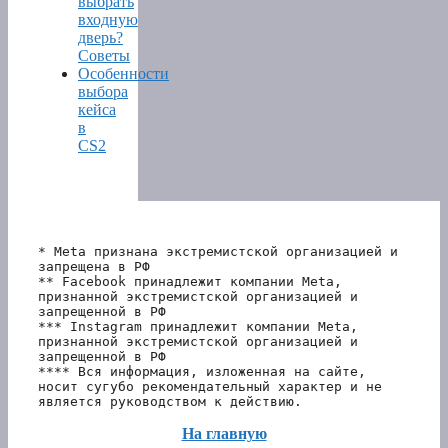
выбрать
входную
дверь?
Советы
Особенности
выбора
кейса
в
CS2
* Meta признана экстремистской организацией и 
запрещена в РФ
** Facebook принадлежит компании Meta, 
признанной экстремистской организацией и 
запрещенной в РФ
*** Instagram принадлежит компании Meta, 
признанной экстремистской организацией и 
запрещенной в РФ 
**** Вся информация, изложенная на сайте, 
носит сугубо рекомендательный характер и не 
является руководством к действию.
На главную