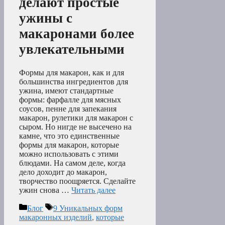
делают простые
ужины с
макаронами более
увлекательными
Формы для макарон, как и для
большинства ингредиентов для
ужина, имеют стандартные
формы: фарфалле для мясных
соусов, пенне для запекания
макарон, рулетики для макарон с
сыром. Но нигде не высечено на
камне, что это единственные
формы для макарон, которые
можно использовать с этими
блюдами. На самом деле, когда
дело доходит до макарон,
творчество поощряется. Сделайте
ужин снова …
Читать далее
Рубрики
Метки
Блог
9 Уникальных форм
макаронных изделий
,
которые