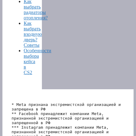
Как
выбрать
радиаторы
отопления?
Как
выбрать
входную
дверь?
Советы
Особенности
выбора
кейса
в
CS2
* Meta признана экстремистской организацией и 
запрещена в РФ
** Facebook принадлежит компании Meta, 
признанной экстремистской организацией и 
запрещенной в РФ
*** Instagram принадлежит компании Meta, 
признанной экстремистской организацией и 