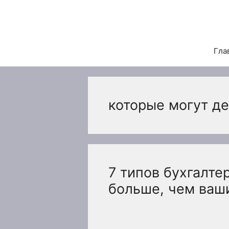
Перейти
к
содержимому
Гла
которые могут д
7 типов бухгалте
больше, чем ваш