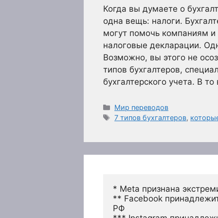
Когда вы думаете о бухгалт
одна вещь: налоги. Бухгалт
могут помочь компаниям и
налоговые декларации. Одн
Возможно, вы этого не осо
типов бухгалтеров, специа
бухгалтерского учета. В т
Рубрики
Мир переводов
Метки
7 типов бухгалтеров
,
которы
* Meta признана экстрем
** Facebook принадлежит
РФ