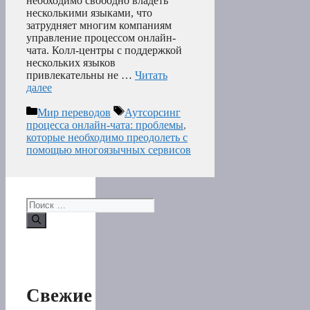
необходимо свободно владеть
несколькими языками, что
затрудняет многим компаниям
управление процессом онлайн-
чата. Колл-центры с поддержкой
нескольких языков
привлекательны не …
Читать
далее
Рубрики
Метки
Мир переводов
Аутсорсинг
процесса онлайн-чата: проблемы
,
которые необходимо преодолеть с
помощью многоязычных сервисов
Поиск:
Свежие