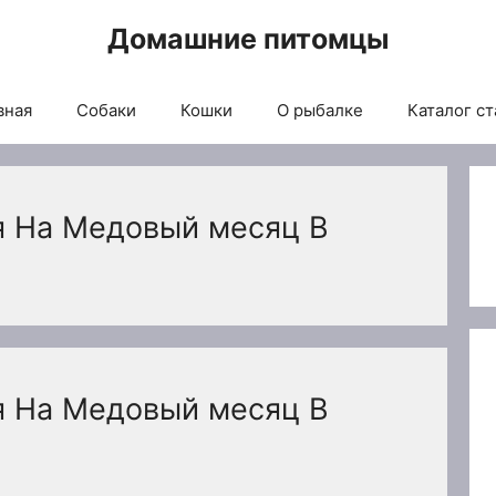
Домашние питомцы
вная
Собаки
Кошки
О рыбалке
Каталог ст
я На Медовый месяц В
я На Медовый месяц В