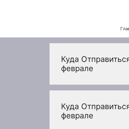
Перейти
к
содержимому
Гла
Куда Отправитьс
феврале
Куда Отправитьс
феврале