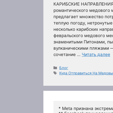
КАРИБСКИЕ НАПРАВЛЕНИЯ К
романтического медового 
предлагает множество пот
теплую погоду, нетронутые
несколько карибских напра
февральского медового мес
знаменитыми Питонами, п
вулканическими пляжами —
сочетание …
Читать далее
Рубрики
Блог
Метки
Куда Отправиться На Медовы
* Meta признана экстрем