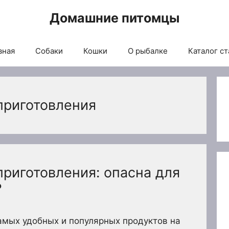
Домашние питомцы
вная
Собаки
Кошки
О рыбалке
Каталог ст
приготовления
риготовления: опасна для
?
самых удобных и популярных продуктов на