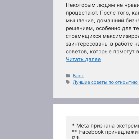
Некоторым людям не нравит
процветают. После того, к
мышление, домашний бизне
решением, особенно для тех
стремящихся максимизиров
заинтересованы в работе н
советов, которые помогут 
Читать далее
Рубрики
Блог
Метки
Лучшие советы по открытию
* Meta признана экстрем
** Facebook принадлежит
РФ