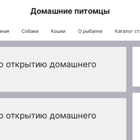
Домашние питомцы
вная
Собаки
Кошки
О рыбалке
Каталог ст
о открытию домашнего
о открытию домашнего