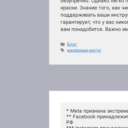
безупречно. Однако легко 
краски. Знание того, как ч
поддерживать ваши инстру
гарантирует, что у вас нико
вам понадобится. Важно и
Рубрики
Блог
Метки
малярные кисти
* Meta признана экстрем
** Facebook принадлежит
РФ