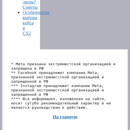
дверь?
Советы
Особенности
выбора
кейса
в
CS2
* Meta признана экстремистской организацией и 
запрещена в РФ
** Facebook принадлежит компании Meta, 
признанной экстремистской организацией и 
запрещенной в РФ
*** Instagram принадлежит компании Meta, 
признанной экстремистской организацией и 
запрещенной в РФ 
**** Вся информация, изложенная на сайте, 
носит сугубо рекомендательный характер и не 
является руководством к действию.
На главную