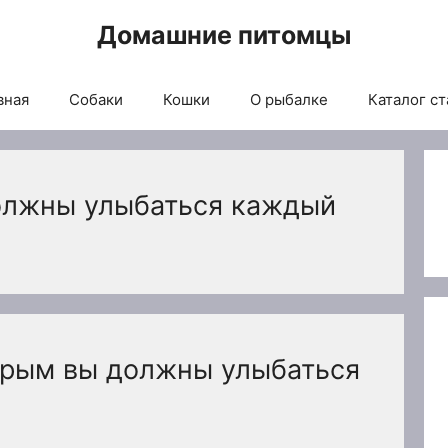
Домашние питомцы
вная
Собаки
Кошки
О рыбалке
Каталог ст
олжны улыбаться каждый
торым вы должны улыбаться