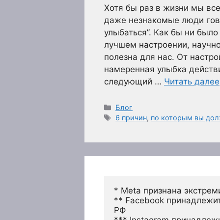
Хотя бы раз в жизни мы вс
даже незнакомые люди гов
улыбаться”. Как бы ни было
лучшем настроении, научно
полезна для нас. От настр
намеренная улыбка действи
следующий …
Читать далее
Рубрики
Блог
Метки
6 причин
,
по которым вы дол
* Meta признана экстрем
** Facebook принадлежит
РФ