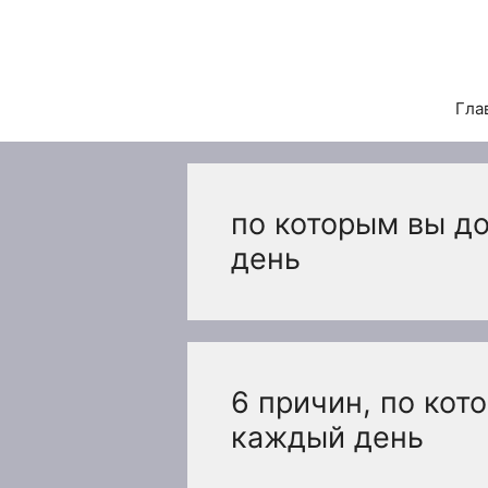
Перейти
к
содержимому
Гла
по которым вы д
день
6 причин, по ко
каждый день