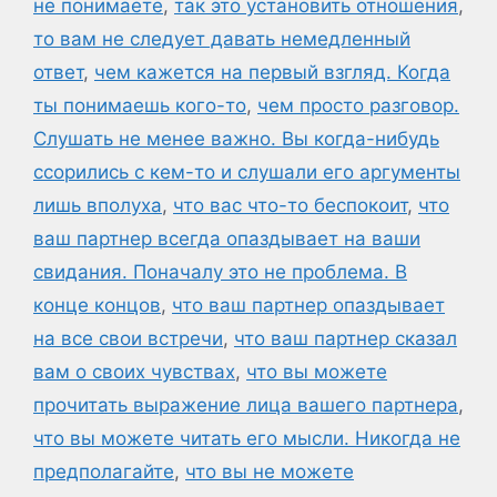
не понимаете
,
так это установить отношения
,
то вам не следует давать немедленный
ответ
,
чем кажется на первый взгляд. Когда
ты понимаешь кого-то
,
чем просто разговор.
Слушать не менее важно. Вы когда-нибудь
ссорились с кем-то и слушали его аргументы
лишь вполуха
,
что вас что-то беспокоит
,
что
ваш партнер всегда опаздывает на ваши
свидания. Поначалу это не проблема. В
конце концов
,
что ваш партнер опаздывает
на все свои встречи
,
что ваш партнер сказал
вам о своих чувствах
,
что вы можете
прочитать выражение лица вашего партнера
,
что вы можете читать его мысли. Никогда не
предполагайте
,
что вы не можете