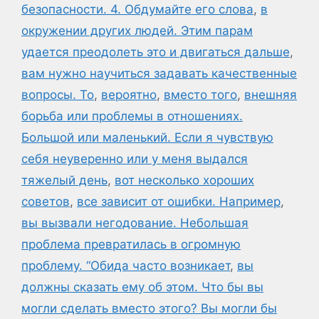
безопасности. 4. Обдумайте его слова
,
в
окружении других людей. Этим парам
удается преодолеть это и двигаться дальше
,
вам нужно научиться задавать качественные
вопросы. То
,
вероятно
,
вместо того
,
внешняя
борьба или проблемы в отношениях.
Большой или маленький. Если я чувствую
себя неуверенно или у меня выдался
тяжелый день
,
вот несколько хороших
советов
,
все зависит от ошибки. Например
,
вы вызвали негодование. Небольшая
проблема превратилась в огромную
проблему. “Обида часто возникает
,
вы
должны сказать ему об этом. Что бы вы
могли сделать вместо этого? Вы могли бы