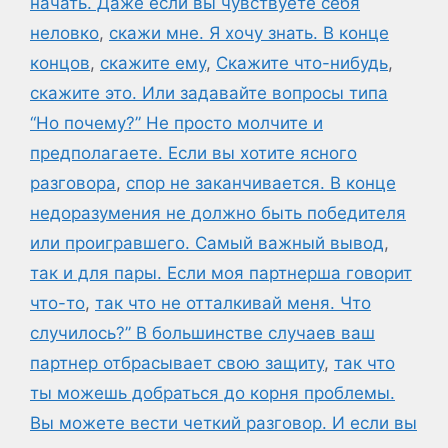
начать. Даже если вы чувствуете себя
неловко
,
скажи мне. Я хочу знать. В конце
концов
,
скажите ему
,
Скажите что-нибудь
,
скажите это. Или задавайте вопросы типа
“Но почему?” Не просто молчите и
предполагаете. Если вы хотите ясного
разговора
,
спор не заканчивается. В конце
недоразумения не должно быть победителя
или проигравшего. Самый важный вывод
,
так и для пары. Если моя партнерша говорит
что-то
,
так что не отталкивай меня. Что
случилось?” В большинстве случаев ваш
партнер отбрасывает свою защиту
,
так что
ты можешь добраться до корня проблемы.
Вы можете вести четкий разговор. И если вы