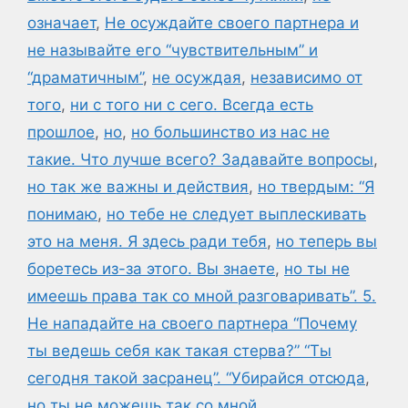
означает
,
Не осуждайте своего партнера и
не называйте его “чувствительным” и
“драматичным”
,
не осуждая
,
независимо от
того
,
ни с того ни с сего. Всегда есть
прошлое
,
но
,
но большинство из нас не
такие. Что лучше всего? Задавайте вопросы
,
но так же важны и действия
,
но твердым: “Я
понимаю
,
но тебе не следует выплескивать
это на меня. Я здесь ради тебя
,
но теперь вы
боретесь из-за этого. Вы знаете
,
но ты не
имеешь права так со мной разговаривать”. 5.
Не нападайте на своего партнера “Почему
ты ведешь себя как такая стерва?” “Ты
сегодня такой засранец”. “Убирайся отсюда
,
но ты не можешь так со мной