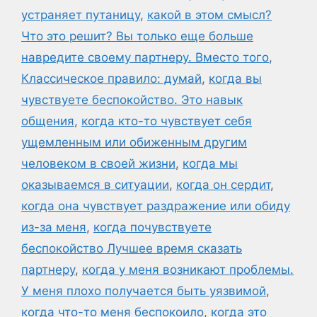
устраняет путаницу
,
какой в этом смысл?
Что это решит? Вы только еще больше
навредите своему партнеру. Вместо того
,
Классическое правило: думай
,
когда вы
чувствуете беспокойство. Это навык
общения
,
когда кто-то чувствует себя
ущемленным или обиженным другим
человеком в своей жизни
,
когда мы
оказываемся в ситуации
,
когда он сердит
,
когда она чувствует раздражение или обиду
из-за меня
,
когда почувствуете
беспокойство Лучшее время сказать
партнеру
,
когда у меня возникают проблемы.
У меня плохо получается быть уязвимой
,
когда что-то меня беспокоило
,
когда это