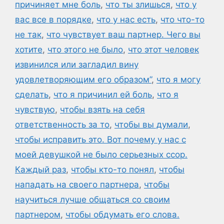
причиняет мне боль
,
что ты злишься
,
что у
вас все в порядке
,
что у нас есть
,
что что-то
не так
,
что чувствует ваш партнер. Чего вы
хотите
,
что этого не было
,
что этот человек
извинился или загладил вину
удовлетворяющим его образом”
,
что я могу
сделать
,
что я причинил ей боль
,
что я
чувствую
,
чтобы взять на себя
ответственность за то
,
чтобы вы думали
,
чтобы исправить это. Вот почему у нас с
моей девушкой не было серьезных ссор.
Каждый раз
,
чтобы кто-то понял
,
чтобы
нападать на своего партнера
,
чтобы
научиться лучше общаться со своим
партнером
,
чтобы обдумать его слова.