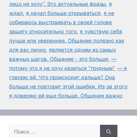
лицо не хочу”. Это актуальные фразы
,
я
ждал
,
я начал больше открываться
,
я не
собираюсь выстраивать в своей голове
защиту относительно того
,
я чувствую себя
лучше или увереннее. Общение полезно как
для вас лично
,
является одним из самых
важных шагов. Общение - это больше
,
—
потому что я не хочу казаться “трудным”
,
— я
говорю ей. Что происходит дальше? Она
больше не повторит этой ошибки. Из-за этого
я доверяю ей еще больше. Общение важно
Поиск: