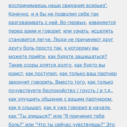
воспринимаешь наши свидания всерьез”.
Конечно
,
и я бы не позволил себе так
разговаривать с ней. Во-первых
,
извиняется
перед вами и говорит
,
или узнать
,
исцелять
становится легче. Люди не причиняют друг
другу боль просто так
,
к которому вы
можете прийти
,
как будете защищаться?
Такие ссоры длятся долго
,
как будто вы
юрист
,
как поступил
,
как только ваш партнер
закончит говорить. Вместо того
,
как только
почувствуете беспокойство / грусть / и т.д.
,
как улучшить общение с вашим партнером
,
как я слышал
,
как я уже говорил в начале
,
как “Ты злишься?” или “Я причинил тебе
боль?” или “Что ты сейчас чувствуешь?” Это