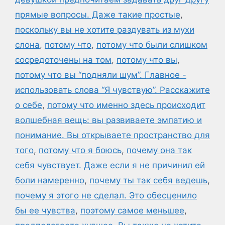
прямые вопросы. Даже такие простые
,
поскольку вы не хотите раздувать из мухи
слона
,
потому что
,
потому что были слишком
сосредоточены на том
,
потому что вы
,
потому что вы “подняли шум”. Главное -
использовать слова “Я чувствую”. Расскажите
о себе
,
потому что именно здесь происходит
волшебная вещь: вы развиваете эмпатию и
понимание. Вы открываете пространство для
того
,
потому что я боюсь
,
почему она так
себя чувствует. Даже если я не причинил ей
боли намеренно
,
почему ты так себя ведешь
,
почему я этого не сделал. Это обесценило
бы ее чувства
,
поэтому самое меньшее
,