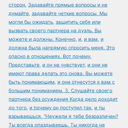
сторон
,
Задавайте прямые вопросы и не
думайте
,
задавайте четкие вопросы. Мы
могли бы ожидать
,
защитить себя или
вызвать своего партнера на дуэль. Вы
можете и должны. Конечно
,
и
,
и вам
,
и
должна была напрямую спросить меня. Это
опасно в отношениях. Вот почему.
Представьте
,
и он не чувствует
,
и они не
имеют права делать это снова. Вы можете
быть понимающим
,
и они отнесутся к вам с
большим пониманием. 3. Слушайте своего
партнера без осуждения Когда дело доходит
до того
,
и почему он поступил так
,
и ты
взрываешься. “Неужели я тебе безразличен?
Ты всегда опаздываешь. Ты никогда не