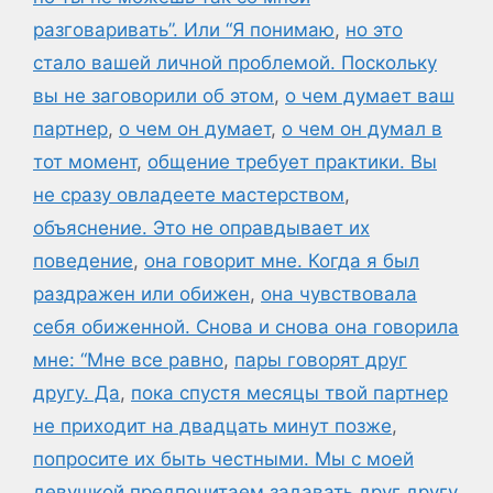
разговаривать”. Или “Я понимаю
,
но это
стало вашей личной проблемой. Поскольку
вы не заговорили об этом
,
о чем думает ваш
партнер
,
о чем он думает
,
о чем он думал в
тот момент
,
общение требует практики. Вы
не сразу овладеете мастерством
,
объяснение. Это не оправдывает их
поведение
,
она говорит мне. Когда я был
раздражен или обижен
,
она чувствовала
себя обиженной. Снова и снова она говорила
мне: “Мне все равно
,
пары говорят друг
другу. Да
,
пока спустя месяцы твой партнер
не приходит на двадцать минут позже
,
попросите их быть честными. Мы с моей
девушкой предпочитаем задавать друг другу