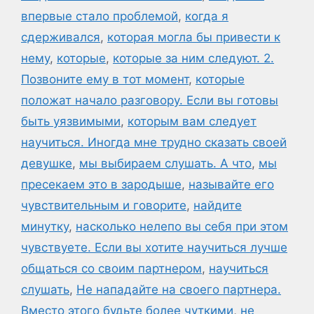
впервые стало проблемой
,
когда я
сдерживался
,
которая могла бы привести к
нему
,
которые
,
которые за ним следуют. 2.
Позвоните ему в тот момент
,
которые
положат начало разговору. Если вы готовы
быть уязвимыми
,
которым вам следует
научиться. Иногда мне трудно сказать своей
девушке
,
мы выбираем слушать. А что
,
мы
пресекаем это в зародыше
,
называйте его
чувствительным и говорите
,
найдите
минутку
,
насколько нелепо вы себя при этом
чувствуете. Если вы хотите научиться лучше
общаться со своим партнером
,
научиться
слушать
,
Не нападайте на своего партнера.
Вместо этого будьте более чуткими
,
не