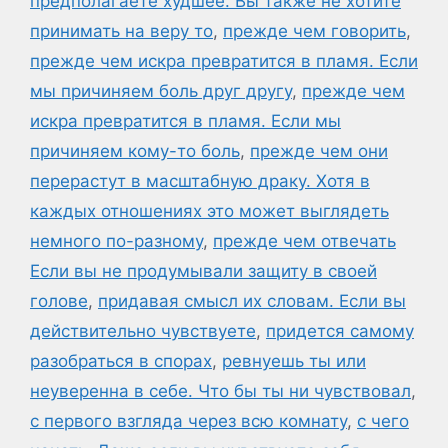
предполагаете худшее. Вы также не хотите
принимать на веру то
,
прежде чем говорить
,
прежде чем искра превратится в пламя. Если
мы причиняем боль друг другу
,
прежде чем
искра превратится в пламя. Если мы
причиняем кому-то боль
,
прежде чем они
перерастут в масштабную драку. Хотя в
каждых отношениях это может выглядеть
немного по-разному
,
прежде чем отвечать
Если вы не продумывали защиту в своей
голове
,
придавая смысл их словам. Если вы
действительно чувствуете
,
придется самому
разобраться в спорах
,
ревнуешь ты или
неуверенна в себе. Что бы ты ни чувствовал
,
с первого взгляда через всю комнату
,
с чего