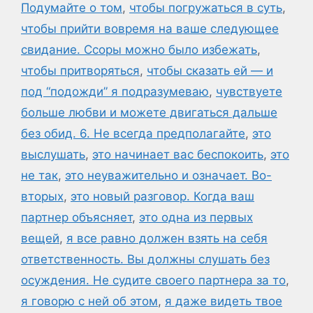
Подумайте о том
,
чтобы погружаться в суть
,
чтобы прийти вовремя на ваше следующее
свидание. Ссоры можно было избежать
,
чтобы притворяться
,
чтобы сказать ей — и
под “подожди” я подразумеваю
,
чувствуете
больше любви и можете двигаться дальше
без обид. 6. Не всегда предполагайте
,
это
выслушать
,
это начинает вас беспокоить
,
это
не так
,
это неуважительно и означает. Во-
вторых
,
это новый разговор. Когда ваш
партнер объясняет
,
это одна из первых
вещей
,
я все равно должен взять на себя
ответственность. Вы должны слушать без
осуждения. Не судите своего партнера за то
,
я говорю с ней об этом
,
я даже видеть твое