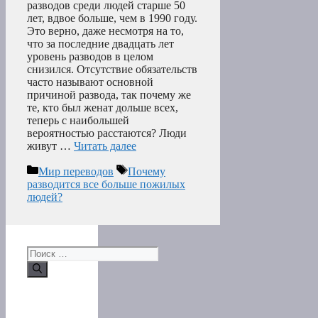
разводов среди людей старше 50
лет, вдвое больше, чем в 1990 году.
Это верно, даже несмотря на то,
что за последние двадцать лет
уровень разводов в целом
снизился. Отсутствие обязательств
часто называют основной
причиной развода, так почему же
те, кто был женат дольше всех,
теперь с наибольшей
вероятностью расстаются? Люди
живут …
Читать далее
Рубрики
Метки
Мир переводов
Почему
разводится все больше пожилых
людей?
Поиск: