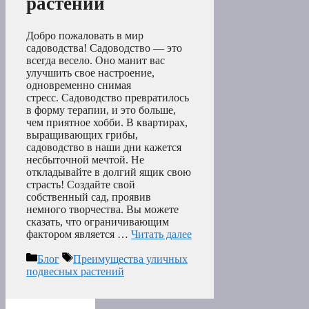
растений
Добро пожаловать в мир
садоводства! Садоводство — это
всегда весело. Оно манит вас
улучшить свое настроение,
одновременно снимая
стресс. Садоводство превратилось
в форму терапии, и это больше,
чем приятное хобби. В квартирах,
выращивающих грибы,
садоводство в наши дни кажется
несбыточной мечтой. Не
откладывайте в долгий ящик свою
страсть! Создайте свой
собственный сад, проявив
немного творчества. Вы можете
сказать, что ограничивающим
фактором является …
Читать далее
Рубрики
Метки
Блог
Преимущества уличных
подвесных растений