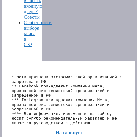
выбрать
входную
дверь?
Советы
Особенности
выбора
кейса
в
CS2
* Meta признана экстремистской организацией и 
запрещена в РФ
** Facebook принадлежит компании Meta, 
признанной экстремистской организацией и 
запрещенной в РФ
*** Instagram принадлежит компании Meta, 
признанной экстремистской организацией и 
запрещенной в РФ 
**** Вся информация, изложенная на сайте, 
носит сугубо рекомендательный характер и не 
является руководством к действию.
На главную