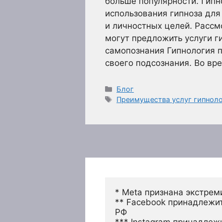
больше популярности. Гипн
использования гипноза дл
и личностных целей. Расс
могут предложить услуги г
самопознания Гипнология п
своего подсознания. Во вр
Рубрики
Блог
Метки
Преимущества услуг гипнол
* Meta признана экстрем
** Facebook принадлежит
РФ