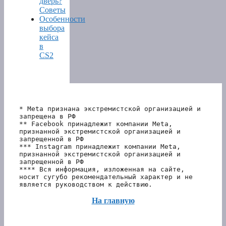
дверь?
Советы
Особенности
выбора
кейса
в
CS2
* Meta признана экстремистской организацией и 
запрещена в РФ
** Facebook принадлежит компании Meta, 
признанной экстремистской организацией и 
запрещенной в РФ
*** Instagram принадлежит компании Meta, 
признанной экстремистской организацией и 
запрещенной в РФ 
**** Вся информация, изложенная на сайте, 
носит сугубо рекомендательный характер и не 
является руководством к действию.
На главную