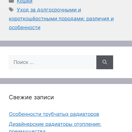
Кошки
Метки
Уход за долгосрочными и
короткошёрстными породами: различия и
особенности
Поиск:
Свежие записи
Особенности трубчатых радиаторов
Дизайнерские радиаторы отопления:
преимущества