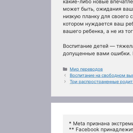
какие-либо новые впечатлен
может быть, ожидания ваш
низкую планку для своего 
котором нуждается ваш реб
вашего ребенка, а не из то
Воспитание детей — тяжела
допущенные вами ошибки. В
Рубрики
Мир переводов
Воспитание на свободном вы
Три распространенные родит
* Meta признана экстрем
** Facebook принадлежит