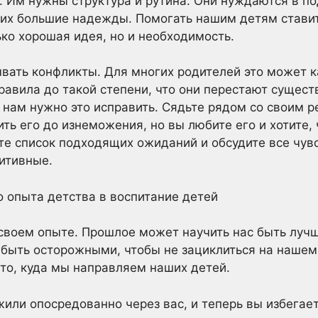
 Им нужны структура и рутина. Они нуждаются в под
них большие надежды. Помогать нашим детям ставит
ко хорошая идея, но и необходимость.
ывать конфликты. Для многих родителей это может 
равила до такой степени, что они перестают сущест
 нам нужно это исправить. Сядьте рядом со своим р
ть его до изнеможения, но вы любите его и хотите,
те список подходящих ожиданий и обсудите все чув
зитивные.
о опыта детства в воспитание детей
своем опыте. Прошлое может научить нас быть лучш
 быть осторожными, чтобы не зациклиться на нашем
 то, куда мы направляем наших детей.
или опосредованно через вас, и теперь вы избегае