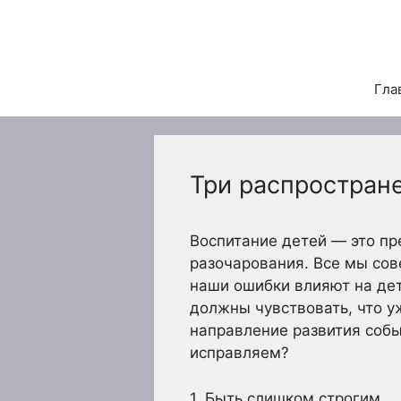
Перейти
к
содержимому
Гла
Три распростран
Воспитание детей — это пр
разочарования. Все мы сов
наши ошибки влияют на дет
должны чувствовать, что у
направление развития соб
исправляем?
1. Быть слишком строгим