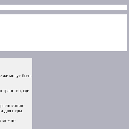
е же могут быть
странство, где
 расписанию.
и для игры.
о можно