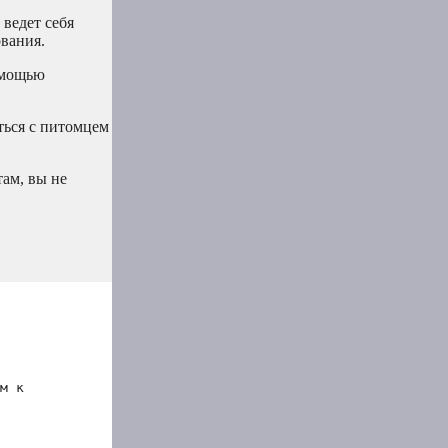
ведет себя
ования.
помощью
ться с питомцем
ам, вы не
м к 