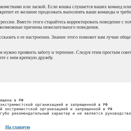
комствами или лаской. Если кошка слушается ваших команд или 
 укрепит ее желание продолжать выполнять ваши команды и треб
агрессии. Вместо этого старайтесь корректировать поведение с 
 возможные причины нежелательного поведения.
ссказать о ее настроении. Знание этого поможет вам лучше обща
м нужно проявить заботу и терпение. Следуя этим простым совет
ите с ним крепкую дружбу.
ещена в РФ
экстремистской организацией и запрещенной в РФ
й экстремистской организацией и запрещенной в РФ 
губо рекомендательный характер и не является руководство
На главную