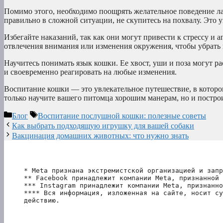
Помимо этого, необходимо поощрять желательное поведение ла
правильно в сложной ситуации, не скупитесь на похвалу. Это
Избегайте наказаний, так как они могут привести к стрессу и 
отвлечения внимания или изменения окружения, чтобы убрать
Научитесь понимать язык кошки. Ее хвост, уши и поза могут ра
и своевременно реагировать на любые изменения.
Воспитание кошки — это увлекательное путешествие, в которо
только научите вашего питомца хорошим манерам, но и постро
Рубрики
Метки
Блог
Воспитание послушной кошки: полезные советы
Как выбрать подходящую игрушку для вашей собаки
Вакцинация домашних животных: что нужно знать
* Meta признана экстремистской организацией и запр
** Facebook принадлежит компании Meta, признанной 
*** Instagram принадлежит компании Meta, признанно
**** Вся информация, изложенная на сайте, носит су
действию.