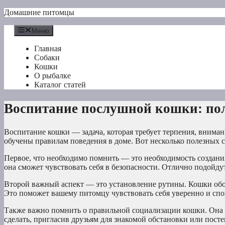
Перейти
Домашние питомцы
к
содержимому
Меню
Главная
Собаки
Кошки
О рыбалке
Каталог статей
Воспитание послушной кошки: по
Воспитание кошки — задача, которая требует терпения, вниман
обучены правилам поведения в доме. Вот несколько полезных
Первое, что необходимо помнить — это необходимость создани
она сможет чувствовать себя в безопасности. Отлично подойду
Второй важный аспект — это установление рутины. Кошки обо
Это поможет вашему питомцу чувствовать себя уверенно и спо
Также важно помнить о правильной социализации кошки. Она
сделать, пригласив друзьям для знакомой обстановки или пост