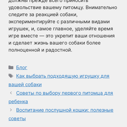
должны прежде всего приносить
удовольствие вашему питомцу. Внимательно
следите за реакцией собаки,
экспериментируйте с различными видами
игрушек, и, самое главное, уделяйте время
игре вместе — это укрепит ваши отношения
и сделает жизнь вашего собаки более
полноценной и радостной.
Рубрики
Блог
Метки
Как выбрать подходящую игрушку для
вашей собаки
Советы по выбору первого питомца для
ребенка
Воспитание послушной кошки: полезные
советы