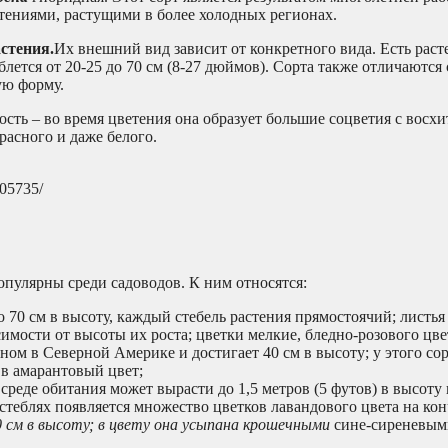
ениями, растущими в более холодных регионах.
стения.
Их внешний вид зависит от конкретного вида. Есть раст
тся от 20-25 до 70 см (8-27 дюймов). Сорта также отличаются
ую форму.
ость – во время цветения она образует большие соцветия с восх
расного и даже белого.
505735/
опулярны среди садоводов. К ним относятся:
до 70 см в высоту, каждый стебель растения прямостоячий; листья
мости от высоты их роста; цветки мелкие, бледно-розового цве
ном в Северной Америке и достигает 40 см в высоту; у этого со
 в амарантовый цвет;
 среде обитания может вырасти до 1,5 метров (5 футов) в высоту 
стеблях появляется множество цветков лавандового цвета на кон
 см в высоту; в цвету она усыпана крошечными
сине-сиреневым