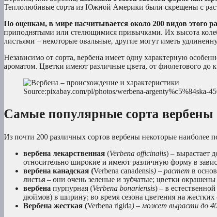
Теплолюбивые сорта из Южной Америки были скрещены с раст
По оценкам, в мире насчитывается около 200 видов этого ра
приподнятыми или стелющимися привычками. Их высота колебле
листьями – некоторые овальные, другие могут иметь удлиненн
Независимо от сорта, вербена имеет одну характерную особенн
ароматом. Цветки имеют различные цвета, от фиолетового до к
Source:pixabay.com/pl/photos/werbena-argenty%c5%84ska-4
Самые популярные сорта вербены
Из почти 200 различных сортов вербены некоторые наиболее п
вербена лекарственная
(
Verbena officinalis
) – вырастает 
относительно широкие и имеют различную форму в зависи
вербена канадская (
Verbena canadensis
) – растет
в основ
листья – они очень зеленые и зубчатые; цветки окрашены
вербена
пурпурная (
Verbena bonariensis
) – в естественной
дюймов) в ширину; во время сезона цветения на жестких 
Вербена жесткая (
Verbena rigida
) – может вырасти до 40