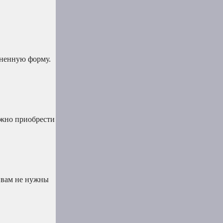
иненную форму.
ожно приобрести
о вам не нужны