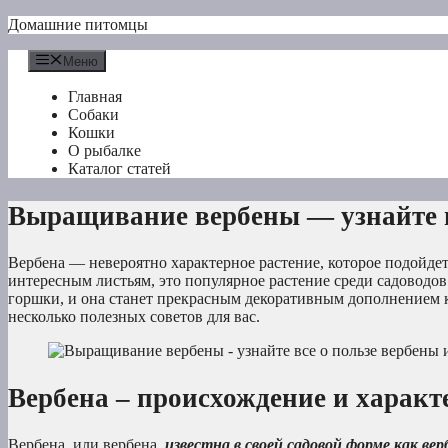
Перейти
Домашние питомцы
к
содержимому
Меню
Главная
Собаки
Кошки
О рыбалке
Каталог статей
Выращивание вербены — узнайте вс
Вербена — невероятно характерное растение, которое подойдет
интересным листьям, это популярное растение среди садоводов
горшки, и она станет прекрасным декоративным дополнением к
несколько полезных советов для вас.
Вербена – происхождение и характ
Вербена, или вербена,
известна в своей садовой форме как вер