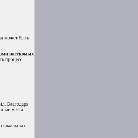
на может быть
сами насекомых
ть процесс
ил. Благодаря
чные места.
оптимальных