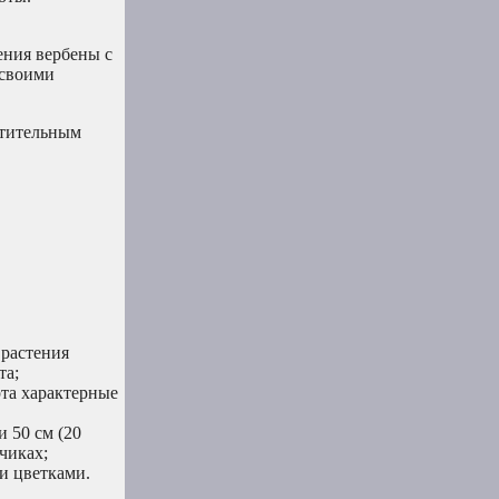
ения вербены с
 своими
итительным
 растения
та;
рта характерные
и 50 см (20
чиках;
и цветками.