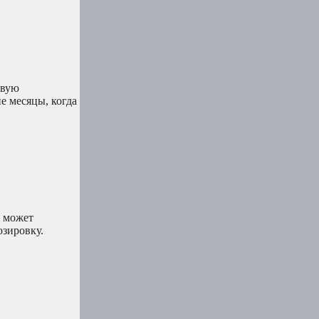
евую
е месяцы, когда
о может
озировку.