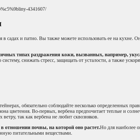
ro%c5%9bliny-4341607/
ы
я в садах и патио. Вы также можете использовать ее на кухне. О
личных типах раздражения кожи, вызванных, например, уку
 систему, снижать стресс, защищать от усталости, а также ускоря
тейнерах, обязательно соблюдайте несколько определенных прав
зона цветения. Во-первых, вербена предпочитает теплые и солне
х ветру, так как вербена не любит сквозняков.
 в отношении почвы, на которой оно растет.
Но для наиболее 
енную питательными веществами.