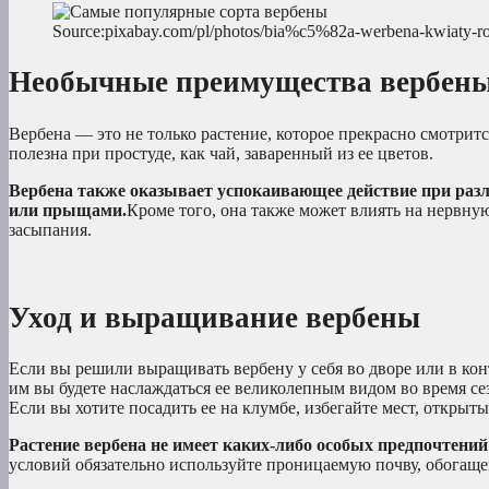
Source:pixabay.com/pl/photos/bia%c5%82a-werbena-kwiaty-
Необычные преимущества вербен
Вербена — это не только растение, которое прекрасно смотритс
полезна при простуде, как чай, заваренный из ее цветов.
Вербена также оказывает успокаивающее действие при раз
или прыщами.
Кроме того, она также может влиять на нервную
засыпания.
Уход и выращивание вербены
Если вы решили выращивать вербену у себя во дворе или в кон
им вы будете наслаждаться ее великолепным видом во время се
Если вы хотите посадить ее на клумбе, избегайте мест, открыты
Растение вербена не имеет каких-либо особых предпочтений
условий обязательно используйте проницаемую почву, обогащ