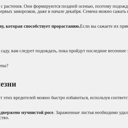
с растения. Они формируются поздней осенью, поэтому подожди
ервых заморозков, даже в начале декабря. Семена можно сажать 
у, которая способствует прорастанию.
Если вы сажаете их пря
 саду, вам следует подождать, пока пройдут последние весенние 
лезни
т этих вредителей можно быстро избавиться, используя соотве
одвержено мучнистой росе
. Зараженные листья необходимо удал
ство.