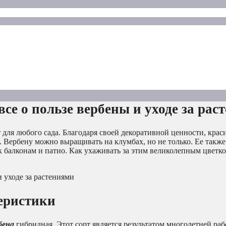
е о пользе вербены и уходе за рас
 для любого сада. Благодаря своей декоративной ценности, кра
. Вербену можно выращивать на клумбах, но не только. Ее также
 балконам и патио. Как ухаживать за этим великолепным цветко
еристики
бена
гибридная. Этот сорт является результатом многолетней раб