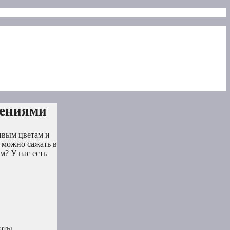
тениями
сивым цветам и
 можно сажать в
м? У нас есть
оты.