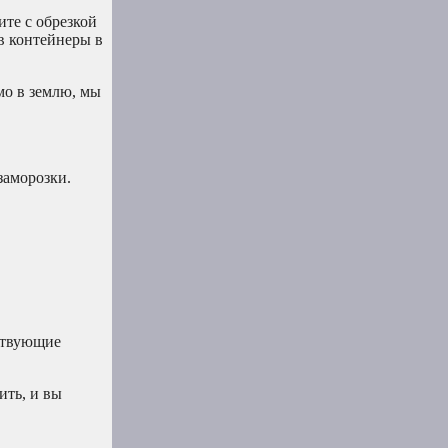
те с обрезкой
в контейнеры в
мо в землю, мы
заморозки.
тствующие
ить, и вы