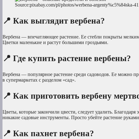
Source:pixabay.com/pl/photos/werbena-argenty%c5%84ska-41
📍 Как выглядит вербена?
Вербена — впечатляющее растение. Ее стебли покрыты мелким
Цветки маленькие и растут большими гроздьями.
📍 Где купить растение вербены?
Вербена — популярное растение среди садоводов. Ее можно пр
в супермаркетах с разделом «сад».
📍 Как приготовить вербену мертв
Цветы, которые закончили цвести, следует удалить. Благодаря 
никакие садовые инструменты. Просто убейте растение руками
📍 Как пахнет вербена?