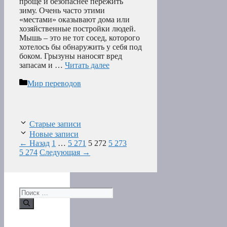
проще и безопаснее пережить
зиму. Очень часто этими
«местами» оказывают дома или
хозяйственные постройки людей.
Мышь – это не тот сосед, которого
хотелось бы обнаружить у себя под
боком. Грызуны наносят вред
запасам и …
Читать далее
Рубрики
Мир переводов
Старые записи
Новые записи
Страница
Страница
Страница
Страница
Страница
←
Назад
1
…
5 271
5 272
5 273
5 274
Следующая
→
Поиск: