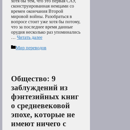
хотя бы тем, что это первая САУ,
сконструированная немцами со
времен окончания Второй
мировой войны. Разобраться в
вопросе стоит уже хотя бы потому,
что за последнее время данные
орудия несколько раз упоминались
…
Читать далее
Рубрики
Мир переводов
Общество: 9
заблуждений из
фэнтезийных книг
о средневековой
эпохе, которые не
имеют ничего с