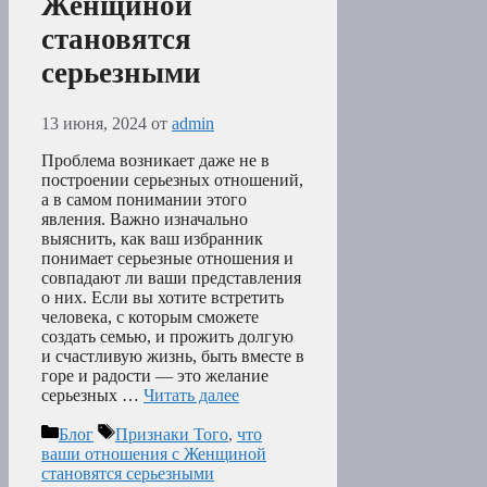
Женщиной
становятся
серьезными
13 июня, 2024
от
admin
Проблема возникает даже не в
построении серьезных отношений,
а в самом понимании этого
явления. Важно изначально
выяснить, как ваш избранник
понимает серьезные отношения и
совпадают ли ваши представления
о них. Если вы хотите встретить
человека, с которым сможете
создать семью, и прожить долгую
и счастливую жизнь, быть вместе в
горе и радости — это желание
серьезных …
Читать далее
Рубрики
Метки
Блог
Признаки Того
,
что
ваши отношения с Женщиной
становятся серьезными