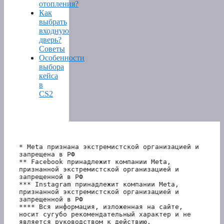
отопления?
Как
выбрать
входную
дверь?
Советы
Особенности
выбора
кейса
в
CS2
* Meta признана экстремистской организацией и 
запрещена в РФ
** Facebook принадлежит компании Meta, 
признанной экстремистской организацией и 
запрещенной в РФ
*** Instagram принадлежит компании Meta, 
признанной экстремистской организацией и 
запрещенной в РФ 
**** Вся информация, изложенная на сайте, 
носит сугубо рекомендательный характер и не 
является руководством к действию.